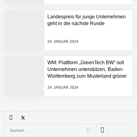
Angebotskalkulation für
schnellere
Landespreis für junge Unternehmen
Entwicklungsprozesse
Pyck im Employer Portrait
geht in die nächste Runde
24. JANUAR 2024
Matthias Nagel von Pyck
WM: Plattform „GreenTech BW“ soll
Unternehmen unterstützen, Baden-
Maximilian Mack von Pyck
Württemberg zum Musterland grüner
Technologien zu machen
24. JANUAR 2024
Daniel Jarr von Pyck
Mit Pyck zur nächsten
Generation von Warehouse
Suchen
Software – flexibel, offen,
nach: