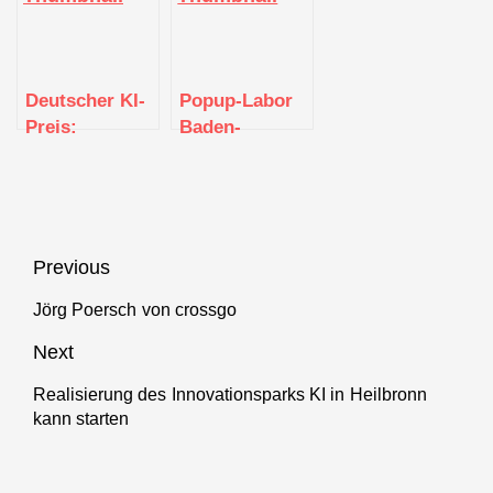
2021
mit mehr als
zwischen
400 Millionen
Politik,
Euro
Wissenschaft
und Wirtschaft
Deutscher KI-
Popup-Labor
Preis:
Baden-
Auszeichnung
Württemberg
für KI-Start-up
zu Gast in
aus Baden-
Crailsheim
Württemberg
Beitragsnavigation
Previous
Jörg Poersch von crossgo
Previous
post:
Next
Realisierung des Innovationsparks KI in Heilbronn
Next
kann starten
post: