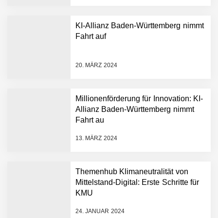
KI-Allianz Baden-Württemberg nimmt
Fahrt auf
NEURA Robotics gibt
Rekordfinanzierung von
bis zu 1,4 Milliarden US-
20. MÄRZ 2024
Dollar bekannt, um den
Aufbau der weltweit
führenden Physical-AI-
Plattform zu beschleunigen
Millionenförderung für Innovation: KI-
NEURA Robotics und
Allianz Baden-Württemberg nimmt
Amazon Web Services
Fahrt au
starten strategische
Partnerschaft, um Physical
13. MÄRZ 2024
AI breit auszurollen
NEURA Robotics feiert
Bundesliga-Premiere:
Humanoider Roboter bringt
Themenhub Klimaneutralität von
Hightech ins Stadion
Mittelstand-Digital: Erste Schritte für
Simulationsdienstleistung in
KMU
Minuten statt Wochen:
FiniteNow ermöglicht
24. JANUAR 2024
sofortige