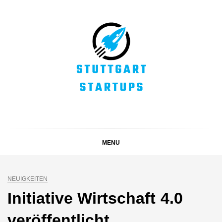
Skip
to
content
STUTTGART
Alles rund um die Startupszene bei uns in Stuttgart und
ganz Baden-Württemberg
STARTUPS
MENU
NEUIGKEITEN
Initiative Wirtschaft 4.0
veröffentlicht