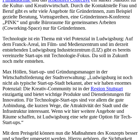
die Kultur- und Kreativwirtschaft. Durch die Kontaktstelle Frau und
Beruf gibt es sehr viele Angebote für Gründerinnen, zum Beispiel
gezielte Beratung, Vortragsreihen, eine Gründerinnen-Konferenz
„PINK“ und große Büroraume für gemeinsames Arbeiten
(Coworking-Space) nur für Gründerinnen.
Technologie ist ein Thema mit viel Potenzial in Ludwigsburg: Auf
dem Franck-Areal, im Film- und Medienzentrum und im derzeit
entstehenden Ludwigsburg Industriezentrum (LIZ) gibt es bereits
vereinzelte Start-ups mit Technologie-Fokus. Da soll in Zukunft
noch mehr entstehen.
Max Höllen, Start-up- und Gründungsmanager in der
Wirtschaftsförderung der Stadtverwaltung: „Ludwigsburg ist noch
nicht als typische Start-up-Stadt bekannt, aber wir haben enormes
Potenzial: Die Kreativ-Community ist in der
Region Stuttgart
einzigartig und bietet wichtige Produkte und Dienstleistungen für
Innovation. Für Technologie-Start-ups sind vor allem die gute
Anbindung, die kurzen Wege, die Attraktivität der Stadt und die
Infrastruktur interessant. Wenn wir hier weitere Angebote und
Räume schaffen, ist Ludwigsburg eine sehr gute Option für Tech-
Start-ups.“
Mit dem Preisgeld können nun die Maßnahmen des Konzepts besser
und schneller umgesetzt werden. Hierzu gehören, die Sichtbarkeit