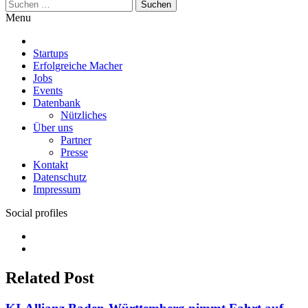
Suchen
nach:
Menu
Startups
Erfolgreiche Macher
Jobs
Events
Datenbank
Nützliches
Über uns
Partner
Presse
Kontakt
Datenschutz
Impressum
Social profiles
Facebook
Twitter
Related Post