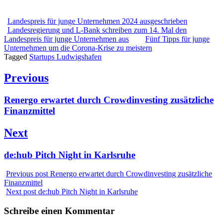
Landespreis für junge Unternehmen 2024 ausgeschrieben
Landesregierung und L-Bank schreiben zum 14. Mal den
Landespreis für junge Unternehmen aus
Fünf Tipps für junge
Unternehmen um die Corona-Krise zu meistern
Tagged
Startups Ludwigshafen
Beitragsnavigation
Previous
Previous
Renergo erwartet durch Crowdinvesting zusätzliche
post:
Finanzmittel
Next
Next
de:hub Pitch Night in Karlsruhe
post:
Previous post
Renergo erwartet durch Crowdinvesting zusätzliche
Finanzmittel
Next post
de:hub Pitch Night in Karlsruhe
Schreibe einen Kommentar