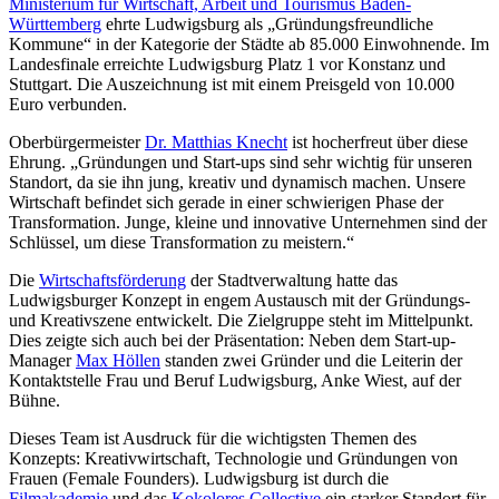
Ministerium für Wirtschaft, Arbeit und Tourismus Baden-
Württemberg
ehrte Ludwigsburg als „Gründungsfreundliche
Kommune“ in der Kategorie der Städte ab 85.000 Einwohnende. Im
Landesfinale erreichte Ludwigsburg Platz 1 vor Konstanz und
Stuttgart. Die Auszeichnung ist mit einem Preisgeld von 10.000
Euro verbunden.
Oberbürgermeister
Dr. Matthias Knecht
ist hocherfreut über diese
Ehrung. „Gründungen und Start-ups sind sehr wichtig für unseren
Standort, da sie ihn jung, kreativ und dynamisch machen. Unsere
Wirtschaft befindet sich gerade in einer schwierigen Phase der
Transformation. Junge, kleine und innovative Unternehmen sind der
Schlüssel, um diese Transformation zu meistern.“
Die
Wirtschaftsförderung
der Stadtverwaltung hatte das
Ludwigsburger Konzept in engem Austausch mit der Gründungs-
und Kreativszene entwickelt. Die Zielgruppe steht im Mittelpunkt.
Dies zeigte sich auch bei der Präsentation: Neben dem Start-up-
Manager
Max Höllen
standen zwei Gründer und die Leiterin der
Kontaktstelle Frau und Beruf Ludwigsburg, Anke Wiest, auf der
Bühne.
Dieses Team ist Ausdruck für die wichtigsten Themen des
Konzepts: Kreativwirtschaft, Technologie und Gründungen von
Frauen (Female Founders). Ludwigsburg ist durch die
Filmakademie
und das
Kokolores Collective
ein starker Standort für