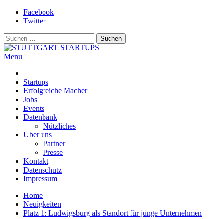
Skip
Facebook
to
Twitter
content
Suchen
nach:
Menu
STUTTGART STARTUPS
Alles rund um die Startupszene bei uns in Stuttgart und ganz Baden-
Württemberg
Startups
Erfolgreiche Macher
Jobs
Events
Datenbank
Nützliches
Über uns
Partner
Presse
Kontakt
Datenschutz
Impressum
Home
Neuigkeiten
Platz 1: Ludwigsburg als Standort für junge Unternehmen