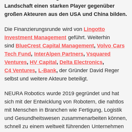
Landschaft einen starken Player gegenüber
großen Akteuren aus den USA und China bilden.
Die Finanzierungsrunde wird von
Lingotto
Investment Management
geführt. Weiterhin
sind
BlueCrest Capital Mana
g
ement
,
Volvo Car
s
Tech Fund
,
InterAlpen Partners
,
Vsquared
Ventures
,
HV Capital
,
Delta Electronics
,
C4 Ventures
,
L-Bank
,
der Gründer David Reger
selbst und weitere Akteure beteiligt.
NEURA Robotics wurde 2019 gegründet und hat
sich mit der Entwicklung von Robotern, die nahtlos
mit Menschen in Branchen wie Fertigung, Logistik
und Gesundheitswesen zusammenarbeiten können,
schnell zu einem weltweit führenden Unternehmen