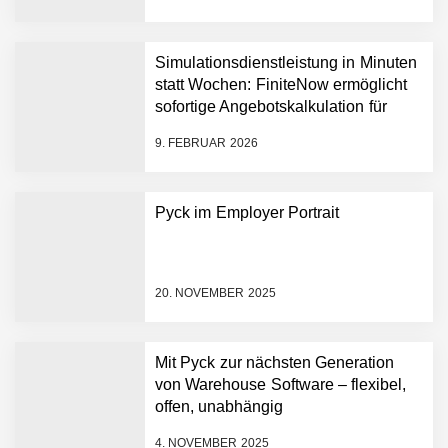
AI breit auszurollen
NEURA Robotics feiert
Bundesliga-Premiere:
Humanoider Roboter bringt
Simulationsdienstleistung in Minuten
Hightech ins Stadion
statt Wochen: FiniteNow ermöglicht
Simulationsdienstleistung in
sofortige Angebotskalkulation für
Minuten statt Wochen:
schnellere Entwicklungsprozesse
FiniteNow ermöglicht
9. FEBRUAR 2026
sofortige
Angebotskalkulation für
schnellere
Pyck im Employer Portrait
Entwicklungsprozesse
Pyck im Employer Portrait
20. NOVEMBER 2025
Matthias Nagel von Pyck
Mit Pyck zur nächsten Generation
von Warehouse Software – flexibel,
Maximilian Mack von Pyck
offen, unabhängig
4. NOVEMBER 2025