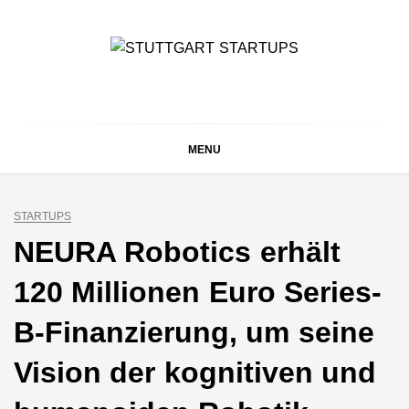
Skip
to
content
STUTTGART
Alles rund um die Startupszene bei uns in Stuttgart und
ganz Baden-Württemberg
STARTUPS
MENU
STARTUPS
NEURA Robotics erhält
120 Millionen Euro Series-
B-Finanzierung, um seine
Vision der kognitiven und