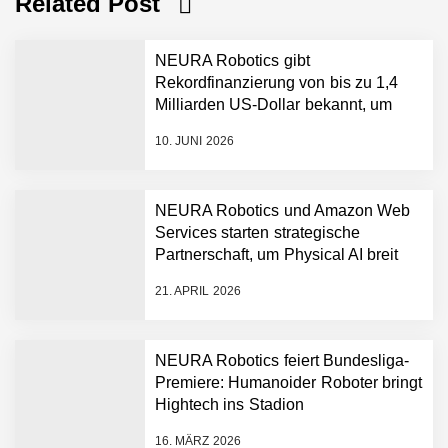
Related Post
NEURA Robotics gibt
Rekordfinanzierung von bis zu 1,4
Milliarden US-Dollar bekannt, um
den Aufbau der weltweit führenden
10. JUNI 2026
Physical-AI-Plattform zu
beschleunigen
NEURA Robotics und Amazon Web
Services starten strategische
NEURA Robotics gibt
Partnerschaft, um Physical AI breit
Rekordfinanzierung von
auszurollen
bis zu 1,4 Milliarden US-
21. APRIL 2026
Dollar bekannt, um den
Aufbau der weltweit
führenden Physical-AI-
Plattform zu beschleunigen
NEURA Robotics feiert Bundesliga-
NEURA Robotics und
Premiere: Humanoider Roboter bringt
Amazon Web Services
Hightech ins Stadion
starten strategische
Partnerschaft, um Physical
16. MÄRZ 2026