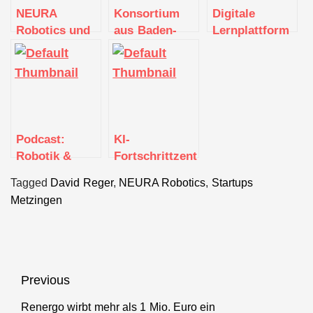
NEURA
Konsortium
Digitale
Robotics und
aus Baden-
Lernplattform
OMRON gehen
Württemberg
Knowunity
strategische
erhält rund 7,9
erzielt zwei
Partnerschaft
Millionen Euro
Millionen Euro
ein:
für Test- und
Finanzierung
Revolution der
Erprobungszentrum
Fertigungsindustrie
für KI in der
Podcast:
KI-
mit kognitiven
Produktion
Robotik &
Fortschrittzentrum
Robotern
vollständige
unterstützt
Tagged
David Reger
,
NEURA Robotics
,
Startups
Digitalisierung
beim Einstieg
Metzingen
in KI und
Robotik
Beitragsnavigation
Previous
Renergo wirbt mehr als 1 Mio. Euro ein
Previous