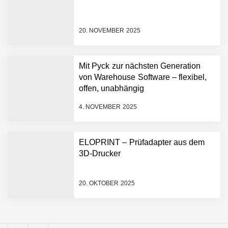
Simulationsdienstleistung in
Minuten statt Wochen:
FiniteNow ermöglicht
20. NOVEMBER 2025
sofortige
Angebotskalkulation für
schnellere
Mit Pyck zur nächsten Generation
Entwicklungsprozesse
Pyck im Employer Portrait
von Warehouse Software – flexibel,
offen, unabhängig
4. NOVEMBER 2025
Matthias Nagel von Pyck
ELOPRINT – Prüfadapter aus dem
3D-Drucker
Maximilian Mack von Pyck
20. OKTOBER 2025
Daniel Jarr von Pyck