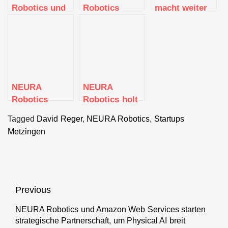
Robotics und
Robotics
macht weiter
Amazon Web
übernimmt
Robotik-
Services
B.A.H.
Zukunft:
starten
Industrial
Shootingstar
strategische
Solutions und
NEURA
Partnerschaft,
investiert in
Robotics
um Physical AI
den Ausbau
sichert sich 50
NEURA
NEURA
breit
des Standorts
Millionen Euro
Robotics
Robotics holt
auszurollen
frisches
erhält 120
ehemaligen
Kapital
Tagged
David Reger
,
NEURA Robotics
,
Startups
Millionen Euro
Bosch-
Metzingen
Series-B-
Manager
Finanzierung,
Oliver Wolst
um seine
als CTO
Vision der
kognitiven und
Beitragsnavigation
Previous
humanoiden
Robotik
NEURA Robotics und Amazon Web Services starten
Previous
voranzutreiben
strategische Partnerschaft, um Physical AI breit
post: