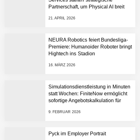
Partnerschaft, um Physical AI breit
auszurollen
21. APRIL 2026
NEURA Robotics feiert Bundesliga-
Premiere: Humanoider Roboter bringt
NEURA Robotics gibt
Hightech ins Stadion
Rekordfinanzierung von
bis zu 1,4 Milliarden US-
16. MÄRZ 2026
Dollar bekannt, um den
Aufbau der weltweit
führenden Physical-AI-
Plattform zu beschleunigen
Simulationsdienstleistung in Minuten
NEURA Robotics und
statt Wochen: FiniteNow ermöglicht
Amazon Web Services
sofortige Angebotskalkulation für
starten strategische
schnellere Entwicklungsprozesse
Partnerschaft, um Physical
9. FEBRUAR 2026
AI breit auszurollen
NEURA Robotics feiert
Bundesliga-Premiere:
Humanoider Roboter bringt
Pyck im Employer Portrait
Hightech ins Stadion