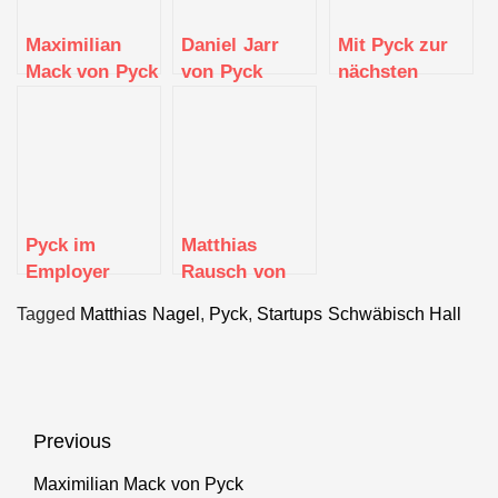
Maximilian
Daniel Jarr
Mit Pyck zur
Mack von Pyck
von Pyck
nächsten
Generation
von
Warehouse
Software –
flexibel, offen,
unabhängig
Pyck im
Matthias
Employer
Rausch von
Portrait
Yellow Birds
Tagged
Matthias Nagel
,
Pyck
,
Startups Schwäbisch Hall
Consulting
Beitragsnavigation
Previous
Maximilian Mack von Pyck
Previous