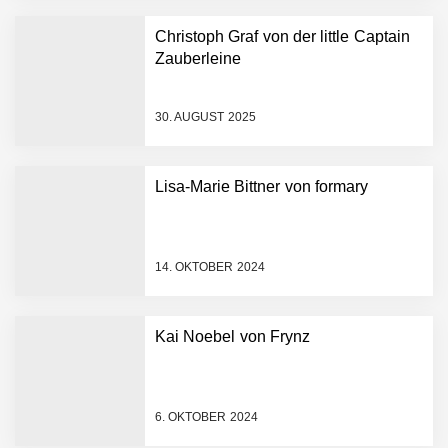
Bundesliga-Premiere:
Humanoider Roboter bringt
Christoph Graf von der little Captain
Hightech ins Stadion
Zauberleine
Simulationsdienstleistung in
Minuten statt Wochen:
FiniteNow ermöglicht
30. AUGUST 2025
sofortige
Angebotskalkulation für
schnellere
Lisa-Marie Bittner von formary
Entwicklungsprozesse
Pyck im Employer Portrait
14. OKTOBER 2024
Matthias Nagel von Pyck
Kai Noebel von Frynz
Maximilian Mack von Pyck
6. OKTOBER 2024
Daniel Jarr von Pyck