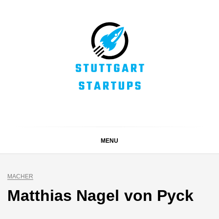
Skip
to
content
STUTTGART
Alles rund um die Startupszene bei uns in Stuttgart und
ganz Baden-Württemberg
STARTUPS
MENU
MACHER
Matthias Nagel von Pyck