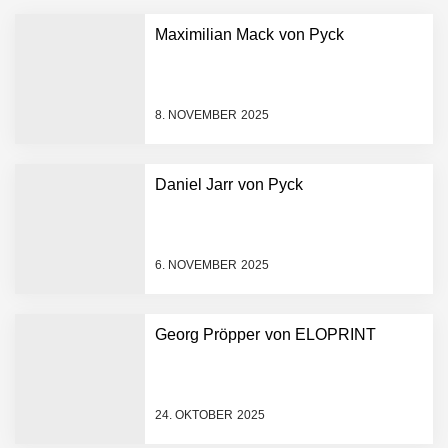
Maximilian Mack von Pyck
8. NOVEMBER 2025
Daniel Jarr von Pyck
NEURA Robotics gibt
Rekordfinanzierung von
bis zu 1,4 Milliarden US-
6. NOVEMBER 2025
Dollar bekannt, um den
Aufbau der weltweit
führenden Physical-AI-
Plattform zu beschleunigen
Georg Pröpper von ELOPRINT
NEURA Robotics und
Amazon Web Services
starten strategische
Partnerschaft, um Physical
24. OKTOBER 2025
AI breit auszurollen
NEURA Robotics feiert