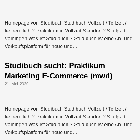
NEURA Robotics gibt
Rekordfinanzierung von
Homepage von Studibuch Studibuch Vollzeit / Teilzeit /
bis zu 1,4 Milliarden US-
freiberuflich ? Praktikum in Vollzeit Standort ? Stuttgart
Dollar bekannt, um den
Vaihingen Was ist Studibuch ? Studibuch ist eine An- und
Aufbau der weltweit
führenden Physical-AI-
Verkaufsplattform für neue und…
Plattform zu beschleunigen
NEURA Robotics und
Amazon Web Services
Studibuch sucht: Praktikum
starten strategische
Marketing E-Commerce (mwd)
Partnerschaft, um Physical
AI breit auszurollen
21. Mai 2020
NEURA Robotics feiert
Bundesliga-Premiere:
Humanoider Roboter bringt
Hightech ins Stadion
Homepage von Studibuch Studibuch Vollzeit / Teilzeit /
Simulationsdienstleistung in
freiberuflich ? Praktikum in Vollzeit Standort ? Stuttgart
Minuten statt Wochen:
FiniteNow ermöglicht
Vaihingen Was ist Studibuch ? Studibuch ist eine An- und
sofortige
Verkaufsplattform für neue und…
Angebotskalkulation für