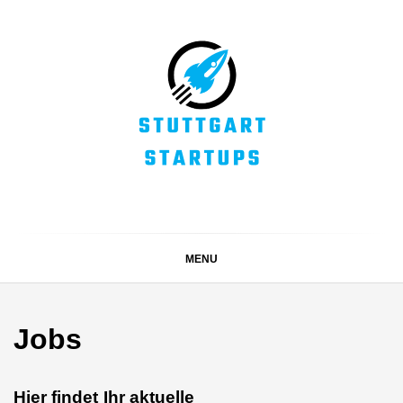
Skip
to
content
STUTTGART
Alles rund um die Startupszene bei uns in Stuttgart und
ganz Baden-Württemberg
STARTUPS
MENU
Jobs
Hier findet Ihr aktuelle