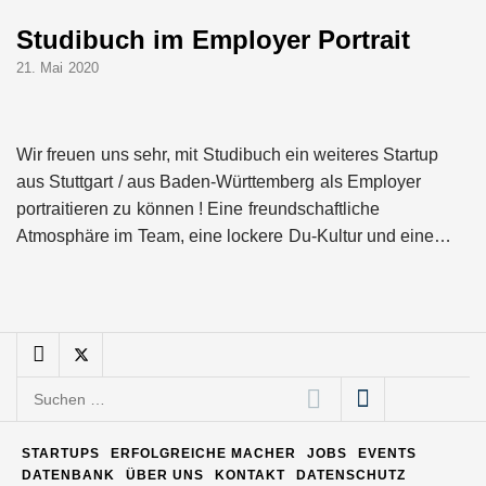
schnellere
Entwicklungsprozesse
Studibuch im Employer Portrait
Pyck im Employer Portrait
21. Mai 2020
Matthias Nagel von Pyck
Wir freuen uns sehr, mit Studibuch ein weiteres Startup
aus Stuttgart / aus Baden-Württemberg als Employer
portraitieren zu können ! Eine freundschaftliche
Maximilian Mack von Pyck
Atmosphäre im Team, eine lockere Du-Kultur und eine…
Daniel Jarr von Pyck
Suchen
Mit Pyck zur nächsten
Generation von Warehouse
nach:
Software – flexibel, offen,
unabhängig
STARTUPS
ERFOLGREICHE MACHER
JOBS
EVENTS
DATENBANK
ÜBER UNS
KONTAKT
DATENSCHUTZ
ELOPRINT im Employer