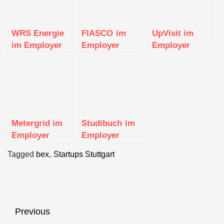
WRS Energie
FIASCO im
UpVisit im
im Employer
Employer
Employer
Portrait
Portrait
Portrait
Metergrid im
Studibuch im
Employer
Employer
Portrait
Portrait
Tagged
bex
,
Startups Stuttgart
Beitragsnavigation
Previous