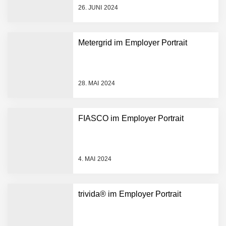
Partnerschaft, um Physical
26. JUNI 2024
AI breit auszurollen
NEURA Robotics feiert
Bundesliga-Premiere:
Humanoider Roboter bringt
Metergrid im Employer Portrait
Hightech ins Stadion
Simulationsdienstleistung in
Minuten statt Wochen:
FiniteNow ermöglicht
28. MAI 2024
sofortige
Angebotskalkulation für
schnellere
FIASCO im Employer Portrait
Entwicklungsprozesse
Pyck im Employer Portrait
4. MAI 2024
Matthias Nagel von Pyck
trivida® im Employer Portrait
Maximilian Mack von Pyck