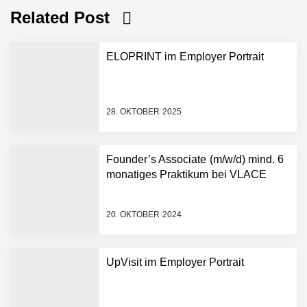
Related Post
ELOPRINT im Employer Portrait
28. OKTOBER 2025
Founder’s Associate (m/w/d) mind. 6
monatiges Praktikum bei VLACE
NEURA Robotics gibt
Rekordfinanzierung von
bis zu 1,4 Milliarden US-
20. OKTOBER 2024
Dollar bekannt, um den
Aufbau der weltweit
führenden Physical-AI-
Plattform zu beschleunigen
UpVisit im Employer Portrait
NEURA Robotics und
Amazon Web Services
starten strategische