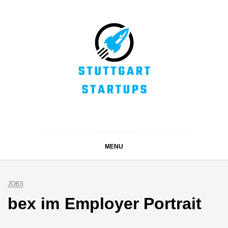
Skip
to
content
STUTTGART
Alles rund um die Startupszene bei uns in Stuttgart und
ganz Baden-Württemberg
STARTUPS
MENU
JOBS
bex im Employer Portrait