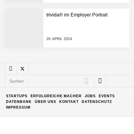
trivida® im Employer Portrait
Maximilian Mack von Pyck
26. APRIL 2024
Daniel Jarr von Pyck
Mit Pyck zur nächsten
Generation von Warehouse
Suchen
Software – flexibel, offen,
nach:
unabhängig
ELOPRINT im Employer
STARTUPS
ERFOLGREICHE MACHER
JOBS
EVENTS
Portrait
DATENBANK
ÜBER UNS
KONTAKT
DATENSCHUTZ
IMPRESSUM
Georg Pröpper von
ELOPRINT