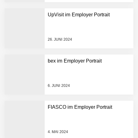
Aufbau der weltweit
führenden Physical-AI-
Plattform zu beschleunigen
UpVisit im Employer Portrait
NEURA Robotics und
Amazon Web Services
starten strategische
Partnerschaft, um Physical
26. JUNI 2024
AI breit auszurollen
NEURA Robotics feiert
Bundesliga-Premiere:
Humanoider Roboter bringt
bex im Employer Portrait
Hightech ins Stadion
Simulationsdienstleistung in
Minuten statt Wochen:
FiniteNow ermöglicht
6. JUNI 2024
sofortige
Angebotskalkulation für
schnellere
FIASCO im Employer Portrait
Entwicklungsprozesse
Pyck im Employer Portrait
4. MAI 2024
Matthias Nagel von Pyck