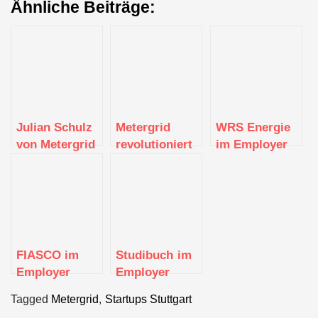
Ähnliche Beiträge:
Julian Schulz
Metergrid
WRS Energie
von Metergrid
revolutioniert
im Employer
dezentrale
Portrait
Stromversorgung:
Nachhaltige
Energie für die
Zukunft
FIASCO im
Studibuch im
Employer
Employer
Portrait
Portrait
Tagged
Metergrid
,
Startups Stuttgart