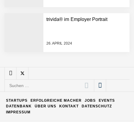
Matthias Nagel von Pyck
trivida® im Employer Portrait
Maximilian Mack von Pyck
26. APRIL 2024
Daniel Jarr von Pyck
Mit Pyck zur nächsten
Generation von Warehouse
Suchen
Software – flexibel, offen,
nach:
unabhängig
ELOPRINT im Employer
STARTUPS
ERFOLGREICHE MACHER
JOBS
EVENTS
Portrait
DATENBANK
ÜBER UNS
KONTAKT
DATENSCHUTZ
IMPRESSUM
Georg Pröpper von
ELOPRINT