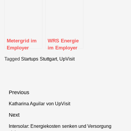
UpVisit
Portrait
Portrait
Metergrid im
WRS Energie
Employer
im Employer
Portrait
Portrait
Tagged
Startups Stuttgart
,
UpVisit
Beitragsnavigation
Previous
Katharina Aguilar von UpVisit
Previous
post:
Next
Intersolar: Energiekosten senken und Versorgung
Next