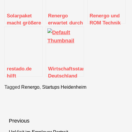
Solarpaket
Renergo
Renergo und
macht größere
erwartet durch
ROM Technik
Photovoltaikanlagen
Crowdinvesting
gründen
lukrativ
zusätzliche
Strrom
Finanzmittel
restado.de
Wirtschaftsstandort
hilft
Deutschland
Handwerkern
mit
Tagged
Renergo
,
Startups Heidenheim
in der Corona-
Digitalisierung
Krise, ihre
ökologisch
Liquidität und
nachhaltig
Produktivität
sichern
zu sichern
Beitragsnavigation
Previous