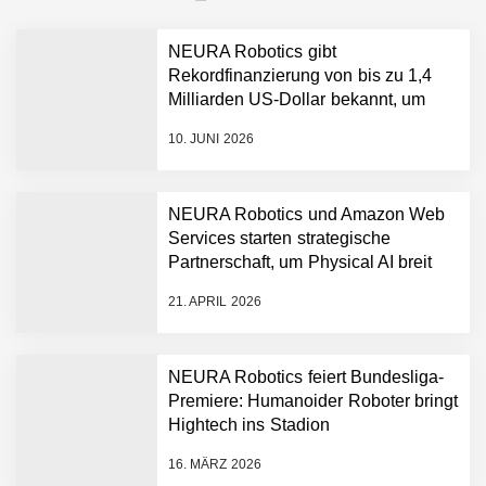
NEURA Robotics gibt
Rekordfinanzierung von bis zu 1,4
Milliarden US-Dollar bekannt, um
den Aufbau der weltweit führenden
10. JUNI 2026
Physical-AI-Plattform zu
beschleunigen
NEURA Robotics und Amazon Web
Services starten strategische
NEURA Robotics gibt
Partnerschaft, um Physical AI breit
Rekordfinanzierung von
auszurollen
bis zu 1,4 Milliarden US-
21. APRIL 2026
Dollar bekannt, um den
Aufbau der weltweit
führenden Physical-AI-
Plattform zu beschleunigen
NEURA Robotics feiert Bundesliga-
NEURA Robotics und
Premiere: Humanoider Roboter bringt
Amazon Web Services
Hightech ins Stadion
starten strategische
Partnerschaft, um Physical
16. MÄRZ 2026
AI breit auszurollen