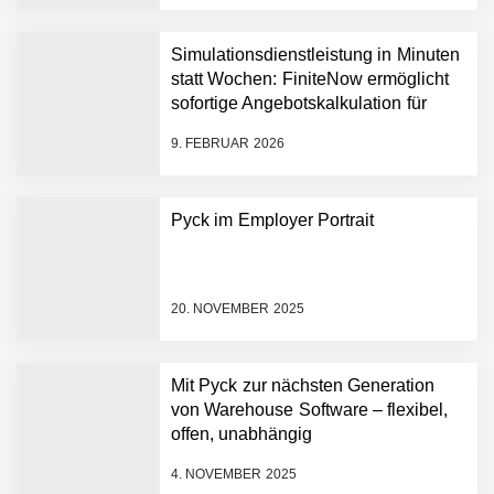
NEURA Robotics feiert
Bundesliga-Premiere:
Humanoider Roboter bringt
Simulationsdienstleistung in Minuten
Hightech ins Stadion
statt Wochen: FiniteNow ermöglicht
Simulationsdienstleistung in
sofortige Angebotskalkulation für
Minuten statt Wochen:
schnellere Entwicklungsprozesse
FiniteNow ermöglicht
9. FEBRUAR 2026
sofortige
Angebotskalkulation für
schnellere
Pyck im Employer Portrait
Entwicklungsprozesse
Pyck im Employer Portrait
20. NOVEMBER 2025
Matthias Nagel von Pyck
Mit Pyck zur nächsten Generation
von Warehouse Software – flexibel,
Maximilian Mack von Pyck
offen, unabhängig
4. NOVEMBER 2025