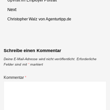
UpVisit im Employer Portrait
Previous
post:
Next
Christopher Walz von Agenturtipp.de
Next
post:
Schreibe einen Kommentar
Deine E-Mail-Adresse wird nicht veröffentlicht.
Erforderliche
Felder sind mit
*
markiert
Kommentar
*