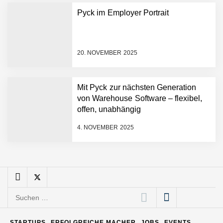
schnellere
Pyck im Employer Portrait
Entwicklungsprozesse
Pyck im Employer Portrait
20. NOVEMBER 2025
Matthias Nagel von Pyck
Mit Pyck zur nächsten Generation
von Warehouse Software – flexibel,
Maximilian Mack von Pyck
offen, unabhängig
4. NOVEMBER 2025
Daniel Jarr von Pyck
Mit Pyck zur nächsten
Generation von Warehouse
Suchen
Software – flexibel, offen,
nach:
unabhängig
ELOPRINT im Employer
STARTUPS
ERFOLGREICHE MACHER
JOBS
EVENTS