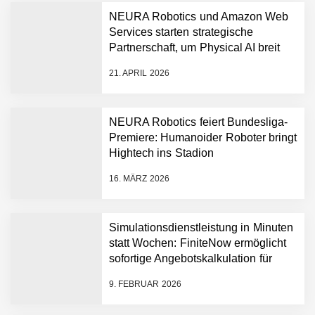
NEURA Robotics und Amazon Web
Services starten strategische
NEURA Robotics gibt
Partnerschaft, um Physical AI breit
Rekordfinanzierung von
auszurollen
bis zu 1,4 Milliarden US-
21. APRIL 2026
Dollar bekannt, um den
Aufbau der weltweit
führenden Physical-AI-
Plattform zu beschleunigen
NEURA Robotics feiert Bundesliga-
NEURA Robotics und
Premiere: Humanoider Roboter bringt
Amazon Web Services
Hightech ins Stadion
starten strategische
Partnerschaft, um Physical
16. MÄRZ 2026
AI breit auszurollen
NEURA Robotics feiert
Bundesliga-Premiere:
Humanoider Roboter bringt
Simulationsdienstleistung in Minuten
Hightech ins Stadion
statt Wochen: FiniteNow ermöglicht
Simulationsdienstleistung in
sofortige Angebotskalkulation für
Minuten statt Wochen:
schnellere Entwicklungsprozesse
FiniteNow ermöglicht
9. FEBRUAR 2026
sofortige
Angebotskalkulation für