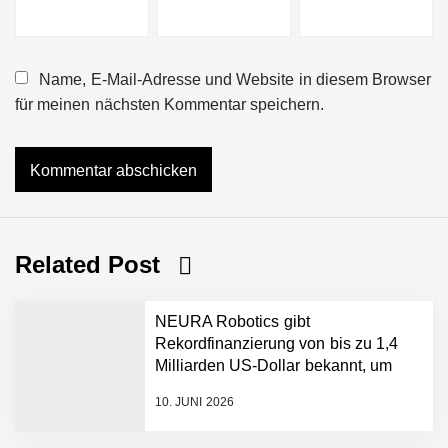
Name, E-Mail-Adresse und Website in diesem Browser
für meinen nächsten Kommentar speichern.
Related Post
NEURA Robotics gibt
Rekordfinanzierung von bis zu 1,4
Milliarden US-Dollar bekannt, um
den Aufbau der weltweit führenden
10. JUNI 2026
Physical-AI-Plattform zu
beschleunigen