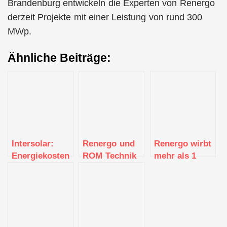
Brandenburg entwickeln die Experten von Renergo
derzeit Projekte mit einer Leistung von rund 300
MWp.
Ähnliche Beiträge:
Intersolar:
Renergo und
Renergo wirbt
Energiekosten
ROM Technik
mehr als 1
senken und
gründen
Mio. Euro ein
Versorgung
Strrom
sichern