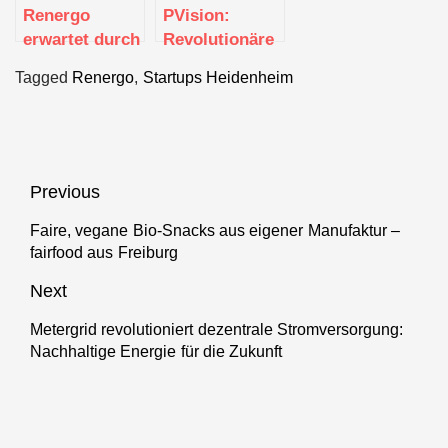
Renergo
PVision:
erwartet durch
Revolutionäre
Crowdinvesting
Drohnentechnologie
Tagged
Renergo
,
Startups Heidenheim
zusätzliche
zur
Finanzmittel
Optimierung
von
Photovoltaikanlagen
Beitragsnavigation
Previous
Faire, vegane Bio-Snacks aus eigener Manufaktur –
Previous
fairfood aus Freiburg
post:
Next
Metergrid revolutioniert dezentrale Stromversorgung:
Next
Nachhaltige Energie für die Zukunft
post: