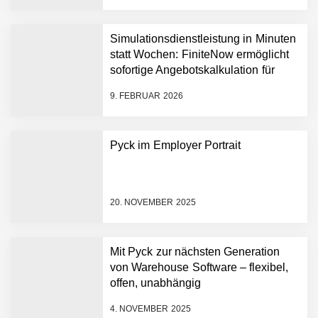
NEURA Robotics feiert
Bundesliga-Premiere:
Humanoider Roboter bringt
Simulationsdienstleistung in Minuten
Hightech ins Stadion
statt Wochen: FiniteNow ermöglicht
Simulationsdienstleistung in
sofortige Angebotskalkulation für
Minuten statt Wochen:
schnellere Entwicklungsprozesse
FiniteNow ermöglicht
9. FEBRUAR 2026
sofortige
Angebotskalkulation für
schnellere
Pyck im Employer Portrait
Entwicklungsprozesse
Pyck im Employer Portrait
20. NOVEMBER 2025
Matthias Nagel von Pyck
Mit Pyck zur nächsten Generation
von Warehouse Software – flexibel,
Maximilian Mack von Pyck
offen, unabhängig
4. NOVEMBER 2025