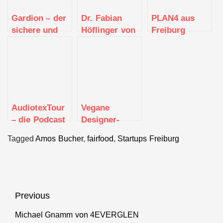
Gardion – der
Dr. Fabian
PLAN4 aus
sichere und
Höflinger von
Freiburg
private VPN-
Telocate aus
ermittelt den
Anbieter aus
Freiburg im
Sanierungsstau
Freiburg
Interview
in
Bestandsgebäude
AudiotexTour
Vegane
– die Podcast
Designer-
Manufaktur
Taschen
Tagged
Amos Bucher
,
fairfood
,
Startups Freiburg
aus dem
kommen von
Schwarzwald
Melina Bucher
Beitragsnavigation
Previous
Michael Gnamm von 4EVERGLEN
Previous