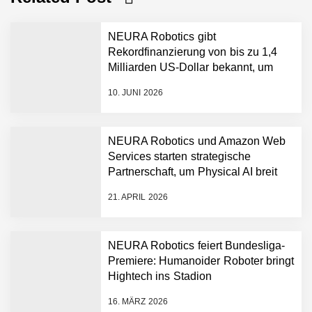
NEURA Robotics gibt
Rekordfinanzierung von bis zu 1,4
Milliarden US-Dollar bekannt, um
den Aufbau der weltweit führenden
10. JUNI 2026
Physical-AI-Plattform zu
beschleunigen
NEURA Robotics und Amazon Web
Services starten strategische
NEURA Robotics gibt
Partnerschaft, um Physical AI breit
Rekordfinanzierung von
auszurollen
bis zu 1,4 Milliarden US-
21. APRIL 2026
Dollar bekannt, um den
Aufbau der weltweit
führenden Physical-AI-
Plattform zu beschleunigen
NEURA Robotics feiert Bundesliga-
NEURA Robotics und
Premiere: Humanoider Roboter bringt
Amazon Web Services
Hightech ins Stadion
starten strategische
Partnerschaft, um Physical
16. MÄRZ 2026
AI breit auszurollen