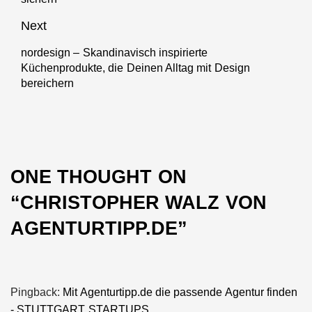
post:
Next
nordesign – Skandinavisch inspirierte
Next
Küchenprodukte, die Deinen Alltag mit Design
post:
bereichern
ONE THOUGHT ON
“
CHRISTOPHER WALZ VON
AGENTURTIPP.DE
”
Pingback:
Mit Agenturtipp.de die passende Agentur finden
- STUTTGART STARTUPS