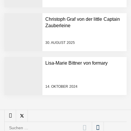
sofortige
Angebotskalkulation für
schnellere
Christoph Graf von der little Captain
Entwicklungsprozesse
Pyck im Employer Portrait
Zauberleine
30. AUGUST 2025
Matthias Nagel von Pyck
Lisa-Marie Bittner von formary
Maximilian Mack von Pyck
14. OKTOBER 2024
Daniel Jarr von Pyck
Mit Pyck zur nächsten
Generation von Warehouse
Suchen
Software – flexibel, offen,