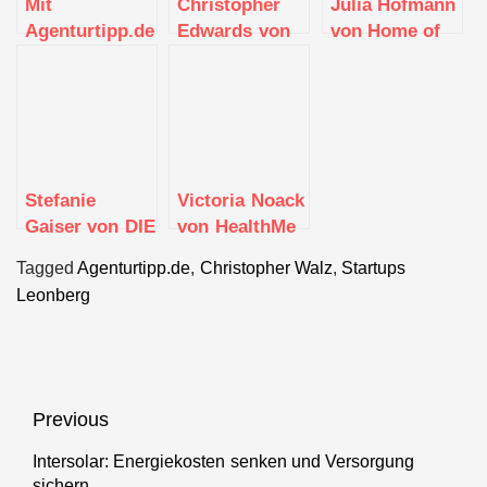
Mit
Christopher
Julia Hofmann
Agenturtipp.de
Edwards von
von Home of
die passende
Xylene
Goals
Agentur finden
Stefanie
Victoria Noack
Gaiser von DIE
von HealthMe
LOGOMACHERIN
Tagged
Agenturtipp.de
,
Christopher Walz
,
Startups
Leonberg
Beitragsnavigation
Previous
Intersolar: Energiekosten senken und Versorgung
Previous
sichern