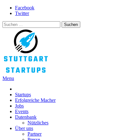
Skip
Facebook
to
Twitter
content
Suchen
nach:
Menu
Alles rund um die Startupszene bei uns in Stuttgart und ganz Baden-
STUTTGART STARTUPS
Württemberg
Startups
Erfolgreiche Macher
Jobs
Events
Datenbank
Nützliches
Über uns
Partner
Presse