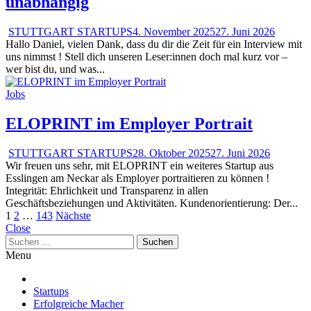
unabhängig
STUTTGART STARTUPS
4. November 2025
27. Juni 2026
Hallo Daniel, vielen Dank, dass du dir die Zeit für ein Interview mit
uns nimmst ! Stell dich unseren Leser:innen doch mal kurz vor –
wer bist du, und was...
Jobs
ELOPRINT im Employer Portrait
STUTTGART STARTUPS
28. Oktober 2025
27. Juni 2026
Wir freuen uns sehr, mit ELOPRINT ein weiteres Startup aus
Esslingen am Neckar als Employer portraitieren zu können !
Integrität: Ehrlichkeit und Transparenz in allen
Geschäftsbeziehungen und Aktivitäten. Kundenorientierung: Der...
Seitennummerierung
1
2
…
143
Nächste
Close
der
Suchen
Beiträge
nach:
Menu
Startups
Erfolgreiche Macher