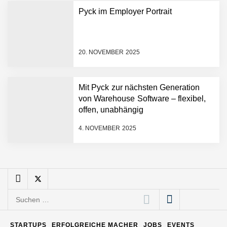
schnellere
Pyck im Employer Portrait
Entwicklungsprozesse
Pyck im Employer Portrait
20. NOVEMBER 2025
Matthias Nagel von Pyck
Mit Pyck zur nächsten Generation
von Warehouse Software – flexibel,
Maximilian Mack von Pyck
offen, unabhängig
4. NOVEMBER 2025
Daniel Jarr von Pyck
Mit Pyck zur nächsten
Generation von Warehouse
Suchen
Software – flexibel, offen,
nach:
unabhängig
ELOPRINT im Employer
STARTUPS
ERFOLGREICHE MACHER
JOBS
EVENTS