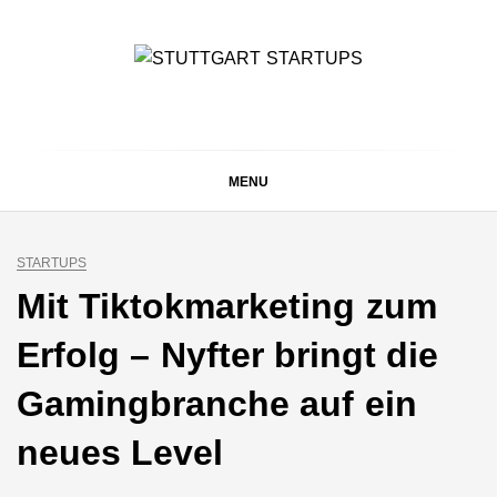
Skip
to
content
STUTTGART
Alles rund um die Startupszene bei uns in Stuttgart und
ganz Baden-Württemberg
STARTUPS
MENU
STARTUPS
Mit Tiktokmarketing zum
Erfolg – Nyfter bringt die
Gamingbranche auf ein
neues Level