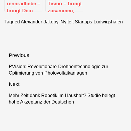
rennradliebe –
Tismo – bringt
bringt Dein
zusammen,
Rennrad
was
Tagged
Alexander Jakoby
,
Nyfter
,
Startups Ludwigshafen
wieder auf die
zusammen
Straße
gehört
Beitragsnavigation
Previous
PVision: Revolutionäre Drohnentechnologie zur
Previous
Optimierung von Photovoltaikanlagen
post:
Next
Mehr Zeit dank Robotik im Haushalt? Studie belegt
Next
hohe Akzeptanz der Deutschen
post: