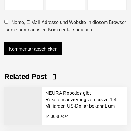
Name, E-Mail-Adresse und Website in diesem Browser
für meinen nächsten Kommentar speichern.
Related Post
NEURA Robotics gibt
Rekordfinanzierung von bis zu 1,4
Milliarden US-Dollar bekannt, um
den Aufbau der weltweit führenden
10. JUNI 2026
Physical-AI-Plattform zu
beschleunigen