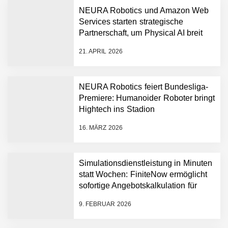
NEURA Robotics und Amazon Web
Services starten strategische
NEURA Robotics gibt
Partnerschaft, um Physical AI breit
Rekordfinanzierung von
auszurollen
bis zu 1,4 Milliarden US-
21. APRIL 2026
Dollar bekannt, um den
Aufbau der weltweit
führenden Physical-AI-
Plattform zu beschleunigen
NEURA Robotics feiert Bundesliga-
NEURA Robotics und
Premiere: Humanoider Roboter bringt
Amazon Web Services
Hightech ins Stadion
starten strategische
Partnerschaft, um Physical
16. MÄRZ 2026
AI breit auszurollen
NEURA Robotics feiert
Bundesliga-Premiere:
Humanoider Roboter bringt
Simulationsdienstleistung in Minuten
Hightech ins Stadion
statt Wochen: FiniteNow ermöglicht
Simulationsdienstleistung in
sofortige Angebotskalkulation für
Minuten statt Wochen:
schnellere Entwicklungsprozesse
FiniteNow ermöglicht
9. FEBRUAR 2026
sofortige
Angebotskalkulation für