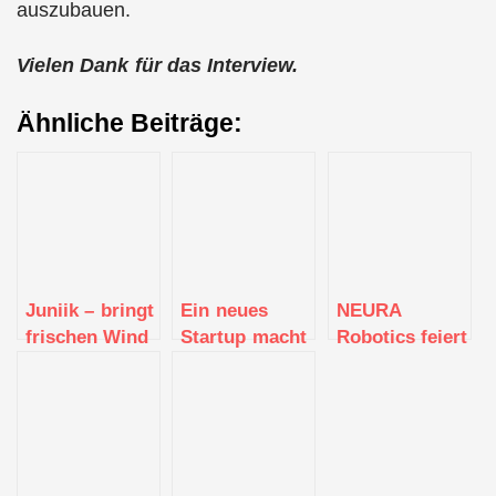
auszubauen.
Vielen Dank für das Interview.
Ähnliche Beiträge:
Juniik – bringt
Ein neues
NEURA
frischen Wind
Startup macht
Robotics feiert
in die
Mut zum
Bundesliga-
Agenturlandschaft
Reparieren
Premiere:
gebrauchter
Humanoider
Rennräder
Roboter bringt
Hightech ins
Stadion