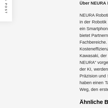
Über NEURA 
NEURA Robotic
in der Robotik
ein Smartphone
bietet Partner
Fachbereiche. 
Kosteneffizien
Kawasaki, der 
NEURA“ vorgest
der KI, werde
Präzision und
haben einen T
Weg, den erst
Ähnliche B