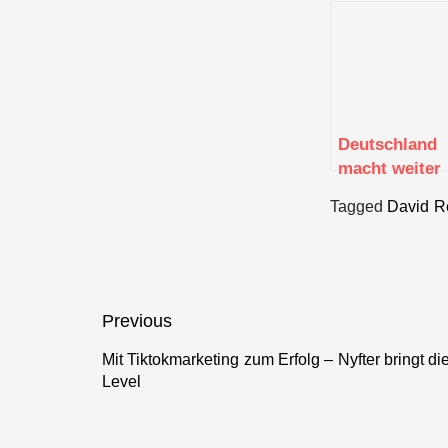
Deutschland
macht weiter
Robotik-
Tagged
David R
Zukunft:
Shootingstar
NEURA
Robotics
sichert sich 5
Beitragsnavigation
Previous
Millionen Eur
frisches
Mit Tiktokmarketing zum Erfolg – Nyfter bringt 
Previous
Level
Kapital
post: