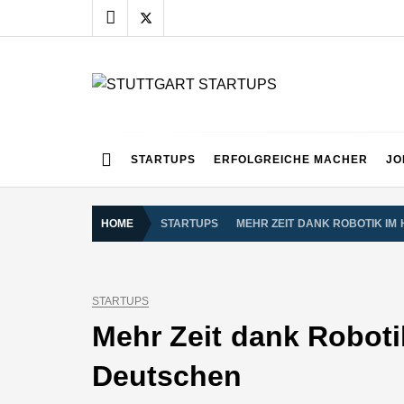
Skip
to
content
STUTTGART START
Alles rund um die Startupszene bei uns in Stuttgart
STARTUPS
ERFOLGREICHE MACHER
JO
HOME
STARTUPS
MEHR ZEIT DANK ROBOTIK IM
STARTUPS
Mehr Zeit dank Roboti
Deutschen