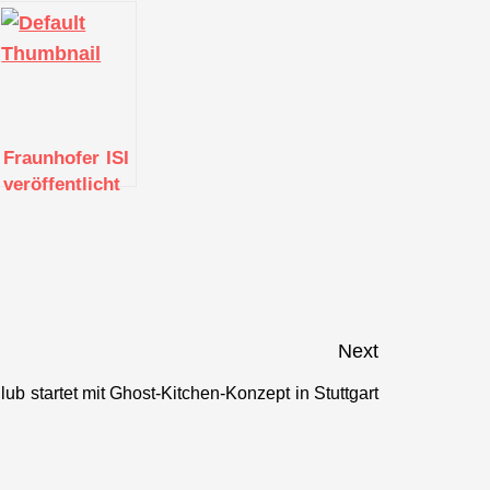
Fraunhofer ISI
veröffentlicht
Studie zu KI-
Readiness im
Verarbeitenden
Gewerbe
Next
ub startet mit Ghost-Kitchen-Konzept in Stuttgart
Next
post: