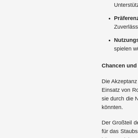
Unterstüt
Präferen
Zuverläss
Nutzungs
spielen w
Chancen und 
Die Akzeptanz 
Einsatz von Ro
sie durch die 
könnten.
Der Großteil d
für das Staub