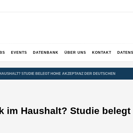
UPS
 und ganz Baden-Württemberg
BS
EVENTS
DATENBANK
ÜBER UNS
KONTAKT
DATEN
 HAUSHALT? STUDIE BELEGT HOHE AKZEPTANZ DER DEUTSCHEN
k im Haushalt? Studie belegt