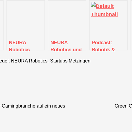
NEURA
NEURA
Podcast:
Robotics
Robotics und
Robotik &
erhält 120
OMRON gehen
vollständige
eger
,
NEURA Robotics
,
Startups Metzingen
Millionen Euro
strategische
Digitalisierung
Series-B-
Partnerschaft
Finanzierung,
ein:
um seine
Revolution der
0
Vision der
Fertigungsindustrie
o
kognitiven und
mit kognitiven
humanoiden
Robotern
die Gamingbranche auf ein neues
Green Cl
Robotik
voranzutreiben