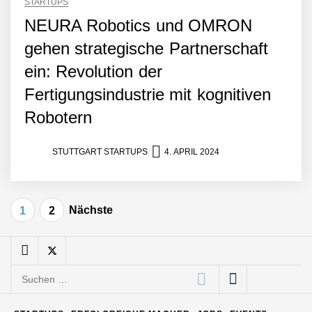
STARTUPS
Entwicklungsprozesse
Pyck im Employer Portrait
NEURA Robotics und OMRON
gehen strategische Partnerschaft
ein: Revolution der
Matthias Nagel von Pyck
Fertigungsindustrie mit kognitiven
Robotern
Maximilian Mack von Pyck
STUTTGART STARTUPS
4. APRIL 2024
Daniel Jarr von Pyck
Seitennummerierung
Nächste
1
2
der
Mit Pyck zur nächsten
Beiträge
Generation von Warehouse
Software – flexibel, offen,
Suchen
unabhängig
nach:
ELOPRINT im Employer