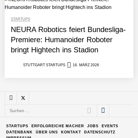
STARTUPS
Matthias Nagel von Pyck
NEURA Robotics feiert Bundesliga-
Premiere: Humanoider Roboter
Maximilian Mack von Pyck
bringt Hightech ins Stadion
STUTTGART STARTUPS
16. MÄRZ 2026
Daniel Jarr von Pyck
Mit Pyck zur nächsten
Generation von Warehouse
Software – flexibel, offen,
Suchen
unabhängig
nach:
ELOPRINT im Employer
Portrait
STARTUPS
ERFOLGREICHE MACHER
JOBS
EVENTS
DATENBANK
ÜBER UNS
KONTAKT
DATENSCHUTZ
IMPRESSUM