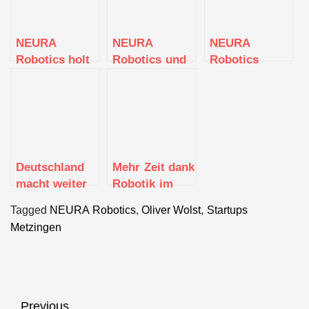
NEURA
NEURA
NEURA
Robotics holt
Robotics und
Robotics
ehemaligen
OMRON gehen
erhält 120
Bosch-
strategische
Millionen Euro
Manager
Partnerschaft
Series-B-
Oliver Wolst
ein:
Finanzierung,
als CTO
Revolution der
um seine
Fertigungsindustrie
Vision der
Deutschland
Mehr Zeit dank
mit kognitiven
kognitiven und
macht weiter
Robotik im
Robotern
humanoiden
Robotik-
Haushalt?
Robotik
Tagged
NEURA Robotics
,
Oliver Wolst
,
Startups
Zukunft:
Studie belegt
voranzutreiben
Metzingen
Shootingstar
hohe
NEURA
Akzeptanz der
Robotics
Deutschen
sichert sich 50
Millionen Euro
Beitragsnavigation
Previous