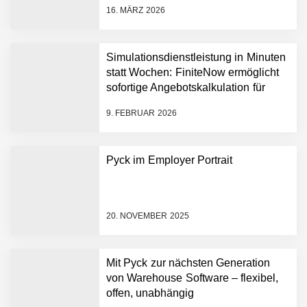
Partnerschaft, um Physical
16. MÄRZ 2026
AI breit auszurollen
NEURA Robotics feiert
Bundesliga-Premiere:
Humanoider Roboter bringt
Simulationsdienstleistung in Minuten
Hightech ins Stadion
statt Wochen: FiniteNow ermöglicht
Simulationsdienstleistung in
sofortige Angebotskalkulation für
Minuten statt Wochen:
schnellere Entwicklungsprozesse
FiniteNow ermöglicht
9. FEBRUAR 2026
sofortige
Angebotskalkulation für
schnellere
Pyck im Employer Portrait
Entwicklungsprozesse
Pyck im Employer Portrait
20. NOVEMBER 2025
Matthias Nagel von Pyck
Mit Pyck zur nächsten Generation
von Warehouse Software – flexibel,
Maximilian Mack von Pyck
offen, unabhängig