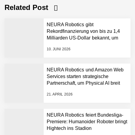
Related Post
NEURA Robotics gibt
Rekordfinanzierung von bis zu 1,4
Milliarden US-Dollar bekannt, um
den Aufbau der weltweit führenden
10. JUNI 2026
Physical-AI-Plattform zu
beschleunigen
NEURA Robotics und Amazon Web
Services starten strategische
NEURA Robotics gibt
Partnerschaft, um Physical AI breit
Rekordfinanzierung von
auszurollen
bis zu 1,4 Milliarden US-
21. APRIL 2026
Dollar bekannt, um den
Aufbau der weltweit
führenden Physical-AI-
Plattform zu beschleunigen
NEURA Robotics feiert Bundesliga-
NEURA Robotics und
Premiere: Humanoider Roboter bringt
Amazon Web Services
Hightech ins Stadion
starten strategische