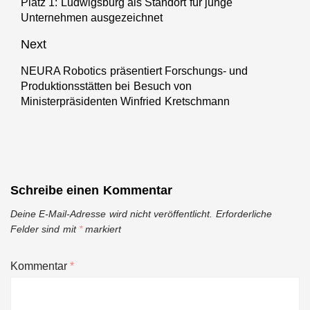
Platz 1: Ludwigsburg als Standort für junge
Previous
Unternehmen ausgezeichnet
post:
Next
NEURA Robotics präsentiert Forschungs- und
Next
Produktionsstätten bei Besuch von
post:
Ministerpräsidenten Winfried Kretschmann
Schreibe einen Kommentar
Deine E-Mail-Adresse wird nicht veröffentlicht.
Erforderliche
Felder sind mit
*
markiert
Kommentar
*