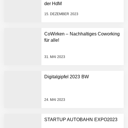
der HdM
starten strategische
Partnerschaft, um Physical
15. DEZEMBER 2023
AI breit auszurollen
NEURA Robotics feiert
Bundesliga-Premiere:
Humanoider Roboter bringt
CoWirken – Nachhaltiges Coworking
Hightech ins Stadion
für alle!
Simulationsdienstleistung in
Minuten statt Wochen:
FiniteNow ermöglicht
31. MAI 2023
sofortige
Angebotskalkulation für
schnellere
Digitalgipfel 2023 BW
Entwicklungsprozesse
Pyck im Employer Portrait
24. MAI 2023
Matthias Nagel von Pyck
STARTUP AUTOBAHN EXPO2023