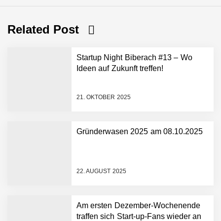
Related Post
Startup Night Biberach #13 – Wo
Ideen auf Zukunft treffen!
21. OKTOBER 2025
Gründerwasen 2025 am 08.10.2025
NEURA Robotics gibt
Rekordfinanzierung von
bis zu 1,4 Milliarden US-
22. AUGUST 2025
Dollar bekannt, um den
Aufbau der weltweit
führenden Physical-AI-
Plattform zu beschleunigen
Am ersten Dezember-Wochenende
NEURA Robotics und
traffen sich Start-up-Fans wieder an
Amazon Web Services