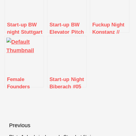
Start-up BW
Start-up BW
Fuckup Night
night Stuttgart
Elevator Pitch
Konstanz //
| Startup Pitch
Vol. VI
Tübingen
Female
Start-up Night
Founders
Biberach #05
Night | Build
your network
Beitragsnavigation
Previous