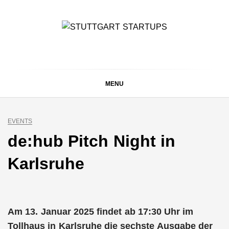
Skip
to
content
STUTTGART
Alles rund um die Startupszene bei uns in Stuttgart und
ganz Baden-Württemberg
STARTUPS
MENU
EVENTS
de:hub Pitch Night in
Karlsruhe
Am 13. Januar 2025 findet ab 17:30 Uhr im
Tollhaus in Karlsruhe die sechste Ausgabe der