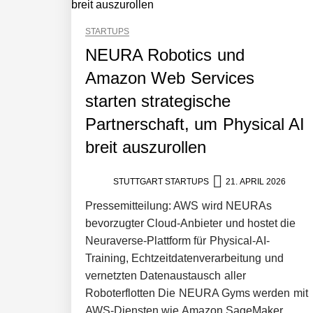
STARTUPS
NEURA Robotics und
Simulationsdienstleistung in Minuten
Amazon Web Services
starten strategische
Pyck im Employer Portrait
Partnerschaft, um Physical AI
breit auszurollen
Matthias Nagel von Pyck
STUTTGART STARTUPS
21. APRIL 2026
Pressemitteilung: AWS wird NEURAs
Maximilian Mack von Pyck
bevorzugter Cloud-Anbieter und hostet die
Neuraverse-Plattform für Physical-AI-
Training, Echtzeitdatenverarbeitung und
vernetzten Datenaustausch aller
Daniel Jarr von Pyck
Roboterflotten Die NEURA Gyms werden mit
AWS-Diensten wie Amazon SageMaker