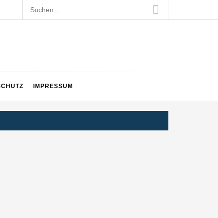
Suchen
nach:
SCHUTZ
IMPRESSUM
ltweit führenden Physical-AI-Plattform zu
ollen