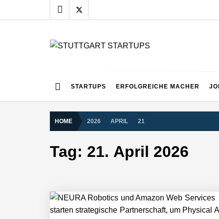
Skip
to
content
STUTTGART START
Alles rund um die Startupszene bei uns in Stuttgart
STARTUPS
ERFOLGREICHE MACHER
JO
HOME
2026
APRIL
21
NEURA Robotics gibt Rekordfinanzieru
Tag:
21. April 2026
beschleunigen
NEURA Robotics und Amazon Web Servi
NEURA Robotics feiert Bundesliga-Pr