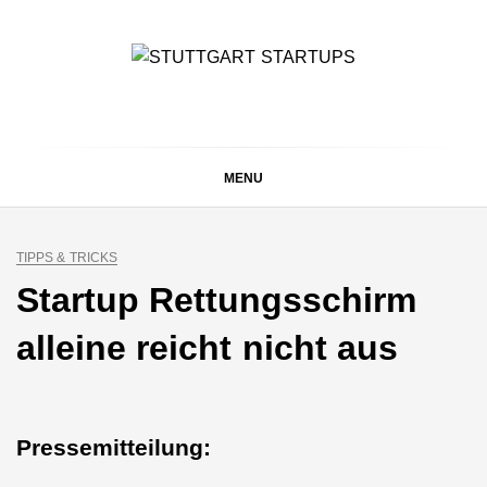
Skip
to
content
STUTTGART
Alles rund um die Startupszene bei uns in Stuttgart und
ganz Baden-Württemberg
STARTUPS
MENU
TIPPS & TRICKS
Startup Rettungsschirm
alleine reicht nicht aus
Pressemitteilung: