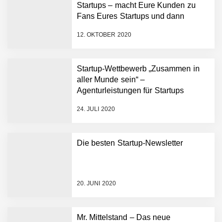
Startups – macht Eure Kunden zu
Fans Eures Startups und dann
vielleicht auch zu Euren Investoren
12. OKTOBER 2020
Startup-Wettbewerb „Zusammen in
aller Munde sein“ –
NEURA Robotics gibt
Agenturleistungen für Startups
Rekordfinanzierung von
werden im Wert von 25.000,00 €
bis zu 1,4 Milliarden US-
24. JULI 2020
Dollar bekannt, um den
verlost
Aufbau der weltweit
führenden Physical-AI-
Plattform zu beschleunigen
Die besten Startup-Newsletter
NEURA Robotics und
Amazon Web Services
starten strategische
Partnerschaft, um Physical
20. JUNI 2020
AI breit auszurollen
NEURA Robotics feiert
Bundesliga-Premiere:
Humanoider Roboter bringt
Mr. Mittelstand – Das neue