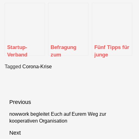
Startup-
Befragung
Fünf Tipps für
Verband
zum
junge
befürchtet
Deutschen
Unternehmen
Tagged
Corona-Krise
Schwächung
Startup
um die
des
Monitor
Corona-Krise
Gründungsstandortes
zu meistern
durch
Verschärfungen
Beitragsnavigation
Previous
im
Außenwirtschaftsrecht
nowwork begleitet Euch auf Eurem Weg zur
Previous
kooperativen Organisation
post:
Next