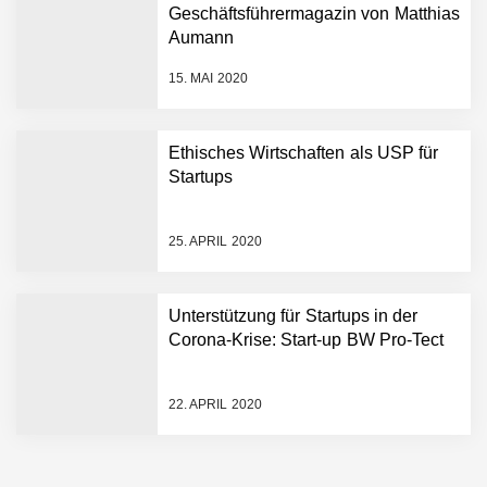
Hightech ins Stadion
Geschäftsführermagazin von Matthias
Simulationsdienstleistung in
Aumann
Minuten statt Wochen:
FiniteNow ermöglicht
15. MAI 2020
sofortige
Angebotskalkulation für
schnellere
Ethisches Wirtschaften als USP für
Entwicklungsprozesse
Pyck im Employer Portrait
Startups
25. APRIL 2020
Matthias Nagel von Pyck
Unterstützung für Startups in der
Corona-Krise: Start-up BW Pro-Tect
Maximilian Mack von Pyck
22. APRIL 2020
Daniel Jarr von Pyck