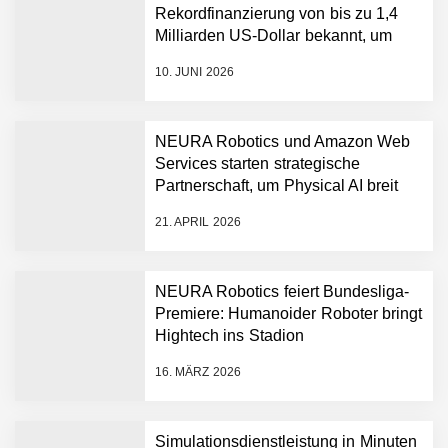
Rekordfinanzierung von bis zu 1,4
Milliarden US-Dollar bekannt, um
den Aufbau der weltweit führenden
10. JUNI 2026
Physical-AI-Plattform zu
beschleunigen
NEURA Robotics und Amazon Web
Services starten strategische
NEURA Robotics gibt
Partnerschaft, um Physical AI breit
Rekordfinanzierung von
auszurollen
bis zu 1,4 Milliarden US-
21. APRIL 2026
Dollar bekannt, um den
Aufbau der weltweit
führenden Physical-AI-
Plattform zu beschleunigen
NEURA Robotics feiert Bundesliga-
NEURA Robotics und
Premiere: Humanoider Roboter bringt
Amazon Web Services
Hightech ins Stadion
starten strategische
Partnerschaft, um Physical
16. MÄRZ 2026
AI breit auszurollen
NEURA Robotics feiert
Bundesliga-Premiere:
Humanoider Roboter bringt
Simulationsdienstleistung in Minuten