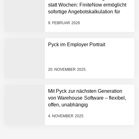
Hightech ins Stadion
statt Wochen: FiniteNow ermöglicht
Simulationsdienstleistung in
sofortige Angebotskalkulation für
Minuten statt Wochen:
schnellere Entwicklungsprozesse
FiniteNow ermöglicht
9. FEBRUAR 2026
sofortige
Angebotskalkulation für
schnellere
Pyck im Employer Portrait
Entwicklungsprozesse
Pyck im Employer Portrait
20. NOVEMBER 2025
Matthias Nagel von Pyck
Mit Pyck zur nächsten Generation
von Warehouse Software – flexibel,
Maximilian Mack von Pyck
offen, unabhängig
4. NOVEMBER 2025
Daniel Jarr von Pyck