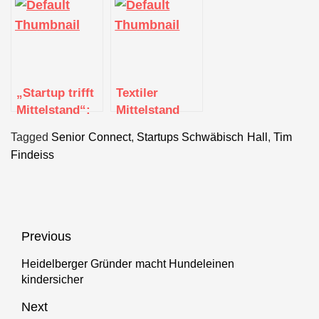
Baden-
besonders
Führungskultur
Württemberg
hart
in Start-ups
zu Gast beim
Digitalisierungszentrum
Ostwürttemberg
„Startup trifft
Textiler
Mittelstand“:
Mittelstand
Jetzt für Pitch
trifft auf Tech
Tagged
Senior Connect
,
Startups Schwäbisch Hall
,
Tim
bewerben!
Generation
Findeiss
Beitragsnavigation
Previous
Heidelberger Gründer macht Hundeleinen
Previous
kindersicher
post:
Next