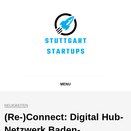
Skip
to
content
STUTTGART
Alles rund um die Startupszene bei uns in Stuttgart und
ganz Baden-Württemberg
STARTUPS
MENU
NEUIGKEITEN
(Re-)Connect: Digital Hub-
Netzwerk Baden-