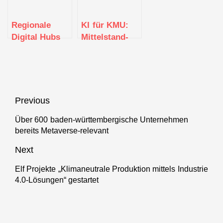
Regionale
KI für KMU:
Digital Hubs
Mittelstand-
bekanntgegeben
Digital
Netzwerk
priorisiert ab
2024
Unterstützung
Beitragsnavigation
Previous
zu künstlicher
Über 600 baden-württembergische Unternehmen
Intelligenz
Previous
bereits Metaverse-relevant
post:
Next
Elf Projekte „Klimaneutrale Produktion mittels Industrie
Next
4.0-Lösungen“ gestartet
post: