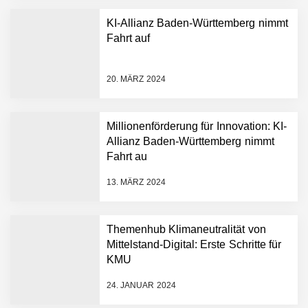
KI-Allianz Baden-Württemberg nimmt
Fahrt auf
NEURA Robotics gibt
Rekordfinanzierung von
bis zu 1,4 Milliarden US-
20. MÄRZ 2024
Dollar bekannt, um den
Aufbau der weltweit
führenden Physical-AI-
Plattform zu beschleunigen
Millionenförderung für Innovation: KI-
NEURA Robotics und
Allianz Baden-Württemberg nimmt
Amazon Web Services
Fahrt au
starten strategische
Partnerschaft, um Physical
13. MÄRZ 2024
AI breit auszurollen
NEURA Robotics feiert
Bundesliga-Premiere:
Humanoider Roboter bringt
Themenhub Klimaneutralität von
Hightech ins Stadion
Mittelstand-Digital: Erste Schritte für
Simulationsdienstleistung in
KMU
Minuten statt Wochen:
FiniteNow ermöglicht
24. JANUAR 2024
sofortige
Angebotskalkulation für