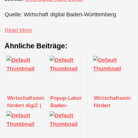
Quelle: Wirtschaft digital Baden-Württemberg
Read More
Ähnliche Beiträge:
Wirtschaftsministerium
Popup-Labor
Wirtschaftsminis
fördert digiZ |
Baden-
fördert
Digitalisierungszentrum
Württemberg
Digitalisierungsz
Ostwürttemberg
zu Gast in
Ulm, Alb-
mit 950.000
Crailsheim
Donau,
Euro
Biberach