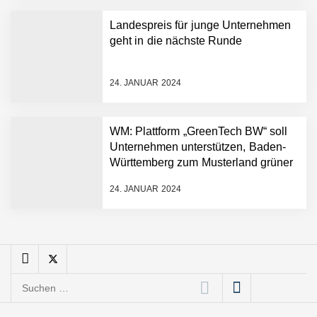
schnellere
Landespreis für junge Unternehmen
Entwicklungsprozesse
Pyck im Employer Portrait
geht in die nächste Runde
24. JANUAR 2024
Matthias Nagel von Pyck
WM: Plattform „GreenTech BW“ soll
Unternehmen unterstützen, Baden-
Maximilian Mack von Pyck
Württemberg zum Musterland grüner
Technologien zu machen
24. JANUAR 2024
Daniel Jarr von Pyck
Mit Pyck zur nächsten
Generation von Warehouse
Suchen
Software – flexibel, offen,
nach:
unabhängig