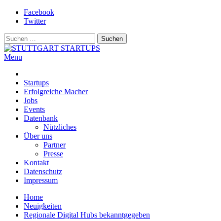
Skip
Facebook
to
Twitter
content
Suchen
nach:
Menu
STUTTGART STARTUPS
Alles rund um die Startupszene bei uns in Stuttgart und ganz Baden-
Württemberg
Startups
Erfolgreiche Macher
Jobs
Events
Datenbank
Nützliches
Über uns
Partner
Presse
Kontakt
Datenschutz
Impressum
Home
Neuigkeiten
Regionale Digital Hubs bekanntgegeben