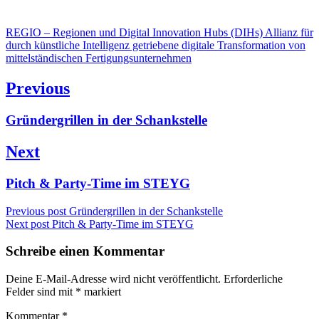
REGIO – Regionen und Digital Innovation Hubs (DIHs) Allianz für
durch künstliche Intelligenz getriebene digitale Transformation von
mittelständischen Fertigungsunternehmen
Beitragsnavigation
Previous
Previous
Gründergrillen in der Schankstelle
post:
Next
Next
Pitch & Party-Time im STEYG
post:
Previous post
Gründergrillen in der Schankstelle
Next post
Pitch & Party-Time im STEYG
Schreibe einen Kommentar
Deine E-Mail-Adresse wird nicht veröffentlicht.
Erforderliche
Felder sind mit
*
markiert
Kommentar
*