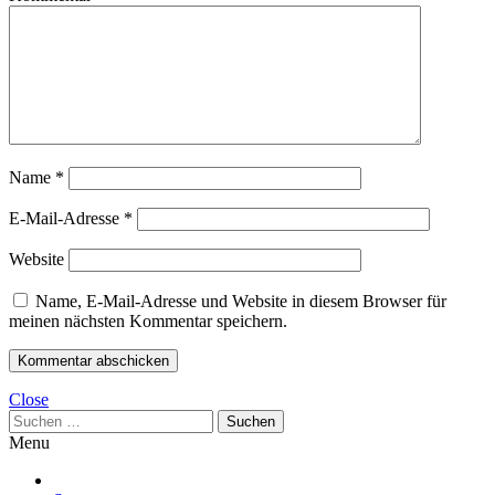
Name
*
E-Mail-Adresse
*
Website
Name, E-Mail-Adresse und Website in diesem Browser für
meinen nächsten Kommentar speichern.
Close
Suchen
nach:
Menu