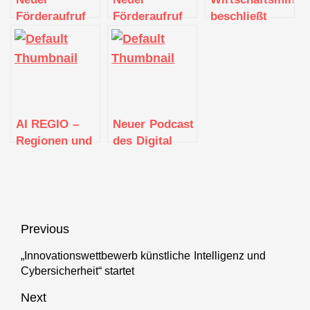
Förderaufruf
Förderaufruf
beschließt
für regionale
für regionale
zweite
KI-Labs startet
KI-Labs
Förderphase
gestartet
der Digital
Hubs und der
regionalen KI-
Labs
AI REGIO –
Neuer Podcast
Regionen und
des Digital
Digital
Hub
Innovation
Nordschwarzwald
Hubs (DIHs)
Allianz für
durch
Beitragsnavigation
Previous
künstliche
Intelligenz
„Innovationswettbewerb künstliche Intelligenz und
Previous
Cybersicherheit“ startet
getriebene
post:
digitale
Next
Transformation