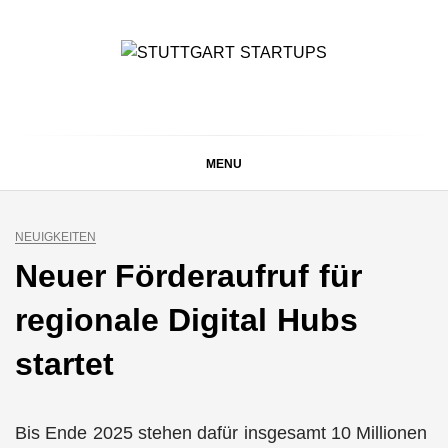
Skip
to
content
STUTTGART
Alles rund um die Startupszene bei uns in Stuttgart und
ganz Baden-Württemberg
STARTUPS
MENU
NEUIGKEITEN
Neuer Förderaufruf für
regionale Digital Hubs
startet
Bis Ende 2025 stehen dafür insgesamt 10 Millionen