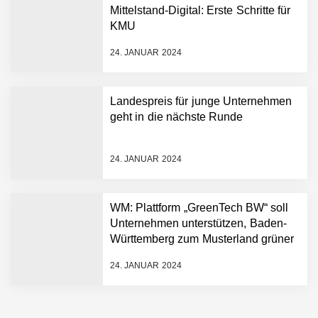
Hightech ins Stadion
Mittelstand-Digital: Erste Schritte für
Simulationsdienstleistung in
KMU
Minuten statt Wochen:
FiniteNow ermöglicht
24. JANUAR 2024
sofortige
Angebotskalkulation für
schnellere
Landespreis für junge Unternehmen
Entwicklungsprozesse
Pyck im Employer Portrait
geht in die nächste Runde
24. JANUAR 2024
Matthias Nagel von Pyck
WM: Plattform „GreenTech BW“ soll
Unternehmen unterstützen, Baden-
Maximilian Mack von Pyck
Württemberg zum Musterland grüner
Technologien zu machen
24. JANUAR 2024
Daniel Jarr von Pyck