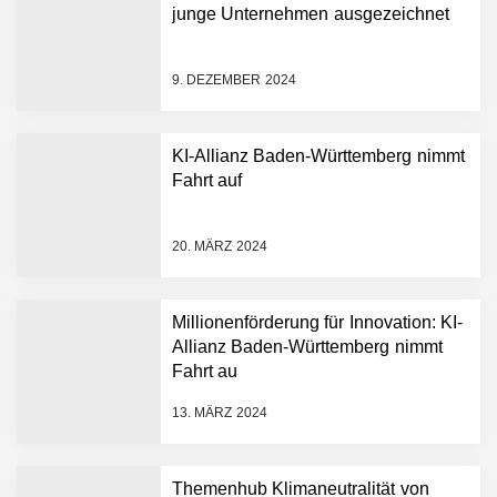
junge Unternehmen ausgezeichnet
9. DEZEMBER 2024
KI-Allianz Baden-Württemberg nimmt
Fahrt auf
NEURA Robotics gibt
Rekordfinanzierung von
bis zu 1,4 Milliarden US-
20. MÄRZ 2024
Dollar bekannt, um den
Aufbau der weltweit
führenden Physical-AI-
Plattform zu beschleunigen
Millionenförderung für Innovation: KI-
NEURA Robotics und
Allianz Baden-Württemberg nimmt
Amazon Web Services
Fahrt au
starten strategische
Partnerschaft, um Physical
13. MÄRZ 2024
AI breit auszurollen
NEURA Robotics feiert
Bundesliga-Premiere:
Humanoider Roboter bringt
Themenhub Klimaneutralität von