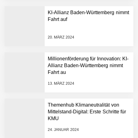
KI-Allianz Baden-Württemberg nimmt
Fahrt auf
NEURA Robotics gibt
Rekordfinanzierung von
bis zu 1,4 Milliarden US-
20. MÄRZ 2024
Dollar bekannt, um den
Aufbau der weltweit
führenden Physical-AI-
Plattform zu beschleunigen
Millionenförderung für Innovation: KI-
NEURA Robotics und
Allianz Baden-Württemberg nimmt
Amazon Web Services
Fahrt au
starten strategische
Partnerschaft, um Physical
13. MÄRZ 2024
AI breit auszurollen
NEURA Robotics feiert
Bundesliga-Premiere:
Humanoider Roboter bringt
Themenhub Klimaneutralität von
Hightech ins Stadion
Mittelstand-Digital: Erste Schritte für
Simulationsdienstleistung in
KMU
Minuten statt Wochen:
FiniteNow ermöglicht
24. JANUAR 2024
sofortige