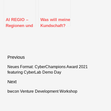
Ulm I Alb-
Digitalisierung
Donau I
in Schulen
Biberach
AI REGIO –
Was will meine
Regionen und
Kundschaft?
Digital
Neue
Innovation
Podcastepisode
Hubs (DIHs)
zum Thema
Allianz für
Bedürfnisfindung
durch
beim Smart
Beitragsnavigation
Previous
künstliche
Innovation
Intelligenz
Neues Format: CyberChampions Award 2021
Podcasts
Previous
featuring CyberLab Demo Day
getriebene
post:
digitale
Next
Transformation
von
bwcon Venture Development Workshop
Next
mittelständischen
post:
Fertigungsunternehmen