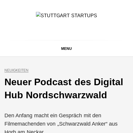
Skip
to
content
STUTTGART
Alles rund um die Startupszene bei uns in Stuttgart und
ganz Baden-Württemberg
STARTUPS
MENU
NEUIGKEITEN
Neuer Podcast des Digital
Hub Nordschwarzwald
Den Anfang macht ein Gespräch mit den
Filmemachenden von „Schwarzwald Anker“ aus
Horb am Neckar.