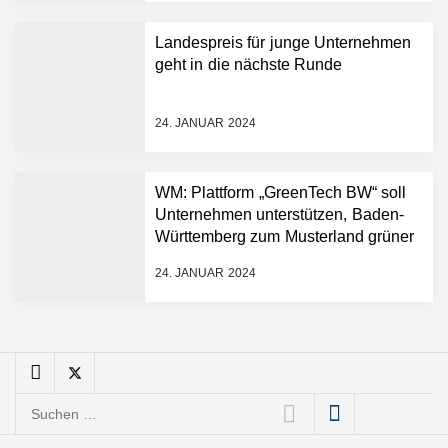
Angebotskalkulation für
schnellere
Landespreis für junge Unternehmen
Entwicklungsprozesse
Pyck im Employer Portrait
geht in die nächste Runde
24. JANUAR 2024
Matthias Nagel von Pyck
WM: Plattform „GreenTech BW“ soll
Unternehmen unterstützen, Baden-
Maximilian Mack von Pyck
Württemberg zum Musterland grüner
Technologien zu machen
24. JANUAR 2024
Daniel Jarr von Pyck
Mit Pyck zur nächsten
Generation von Warehouse
Suchen
Software – flexibel, offen,
nach:
unabhängig