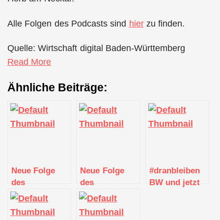
Alle Folgen des Podcasts sind
hier
zu finden.
Quelle: Wirtschaft digital Baden-Württemberg
Read More
Ähnliche Beiträge:
Neue Folge
Neue Folge
#dranbleiben
des
des
BW und jetzt
Digitalmacher-
Digitalmacher-
unkompliziert
Podcasts vom
Podcasts zum
vor Ort impfen
Digitalisierungszentrum
Thema
lassen!