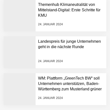
Humanoider Roboter bringt
Themenhub Klimaneutralität von
Hightech ins Stadion
Mittelstand-Digital: Erste Schritte für
Simulationsdienstleistung in
KMU
Minuten statt Wochen:
FiniteNow ermöglicht
24. JANUAR 2024
sofortige
Angebotskalkulation für
schnellere
Landespreis für junge Unternehmen
Entwicklungsprozesse
Pyck im Employer Portrait
geht in die nächste Runde
24. JANUAR 2024
Matthias Nagel von Pyck
WM: Plattform „GreenTech BW“ soll
Unternehmen unterstützen, Baden-
Maximilian Mack von Pyck
Württemberg zum Musterland grüner
Technologien zu machen
24. JANUAR 2024
Daniel Jarr von Pyck