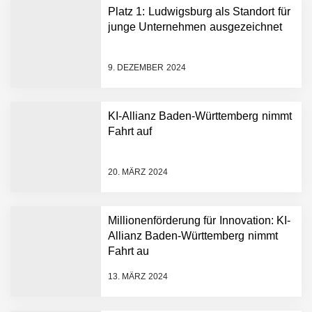
Platz 1: Ludwigsburg als Standort für
junge Unternehmen ausgezeichnet
9. DEZEMBER 2024
KI-Allianz Baden-Württemberg nimmt
Fahrt auf
NEURA Robotics gibt
Rekordfinanzierung von
bis zu 1,4 Milliarden US-
20. MÄRZ 2024
Dollar bekannt, um den
Aufbau der weltweit
führenden Physical-AI-
Plattform zu beschleunigen
Millionenförderung für Innovation: KI-
NEURA Robotics und
Allianz Baden-Württemberg nimmt
Amazon Web Services
Fahrt au
starten strategische
Partnerschaft, um Physical
13. MÄRZ 2024
AI breit auszurollen
NEURA Robotics feiert
Bundesliga-Premiere: