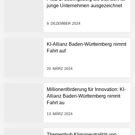
junge Unternehmen ausgezeichnet
9. DEZEMBER 2024
KI-Allianz Baden-Württemberg nimmt
Fahrt auf
NEURA Robotics gibt
Rekordfinanzierung von
bis zu 1,4 Milliarden US-
20. MÄRZ 2024
Dollar bekannt, um den
Aufbau der weltweit
führenden Physical-AI-
Plattform zu beschleunigen
Millionenförderung für Innovation: KI-
NEURA Robotics und
Allianz Baden-Württemberg nimmt
Amazon Web Services
Fahrt au
starten strategische
Partnerschaft, um Physical
13. MÄRZ 2024
AI breit auszurollen
NEURA Robotics feiert
Bundesliga-Premiere:
Humanoider Roboter bringt
Themenhub Klimaneutralität von