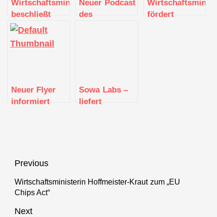
Wirtschaftsministerium
Neuer Podcast
Wirtschaftsminis
beschließt
des
fördert
zweite
Mittelstand
regionale
Förderphase
4.0-
Innenstadtberater
der Digital
Kompetenzzentrum
mit rund 1,6
Hubs und der
Textil vernetzt
Millionen Euro
regionalen KI-
Labs
Neuer Flyer
Sowa Labs –
informiert
liefert
Unternehmen
Echtzeit-
über das
Analysen von
Potenzial von
finanzmarktrelevanten
Daten
Daten
Beitragsnavigation
Previous
Wirtschaftsministerin Hoffmeister-Kraut zum „EU
Previous
Chips Act“
post:
Next