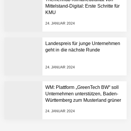
Hightech ins Stadion
Mittelstand-Digital: Erste Schritte für
Simulationsdienstleistung in
KMU
Minuten statt Wochen:
FiniteNow ermöglicht
24. JANUAR 2024
sofortige
Angebotskalkulation für
schnellere
Landespreis für junge Unternehmen
Entwicklungsprozesse
Pyck im Employer Portrait
geht in die nächste Runde
24. JANUAR 2024
Matthias Nagel von Pyck
WM: Plattform „GreenTech BW“ soll
Unternehmen unterstützen, Baden-
Maximilian Mack von Pyck
Württemberg zum Musterland grüner
Technologien zu machen
24. JANUAR 2024
Daniel Jarr von Pyck