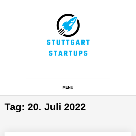
Skip
to
content
STUTTGART
Alles rund um die Startupszene bei uns in Stuttgart und
ganz Baden-Württemberg
STARTUPS
MENU
Tag:
20. Juli 2022