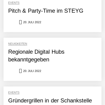
EVENTS
Pitch & Party-Time im STEYG
20. JULI 2022
NEUIGKEITEN
Regionale Digital Hubs
bekanntgegeben
NEURA Robotics gibt
20. JULI 2022
Rekordfinanzierung von
bis zu 1,4 Milliarden US-
Dollar bekannt, um den
Aufbau der weltweit
führenden Physical-AI-
EVENTS
Plattform zu beschleunigen
Gründergrillen in der Schankstelle
NEURA Robotics und