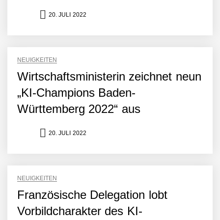
Amazon Web Services
starten strategische
20. JULI 2022
Partnerschaft, um Physical
AI breit auszurollen
NEURA Robotics feiert
Bundesliga-Premiere:
Humanoider Roboter bringt
NEUIGKEITEN
Hightech ins Stadion
Wirtschaftsministerin zeichnet neun
Simulationsdienstleistung in
Minuten statt Wochen:
„KI-Champions Baden-
FiniteNow ermöglicht
sofortige
Württemberg 2022“ aus
Angebotskalkulation für
schnellere
Entwicklungsprozesse
20. JULI 2022
Pyck im Employer Portrait
NEUIGKEITEN
Matthias Nagel von Pyck
Französische Delegation lobt
Vorbildcharakter des KI-