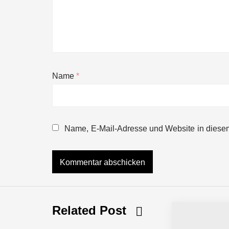
Name
*
NEURA Robotics gibt Rekordfinanzieru
beschleunigen
Name, E-Mail-Adresse und Website in diese
NEURA Robotics und Amazon Web Servi
NEURA Robotics feiert Bundesliga-Pr
Related Post
Simulationsdienstleistung in Minuten