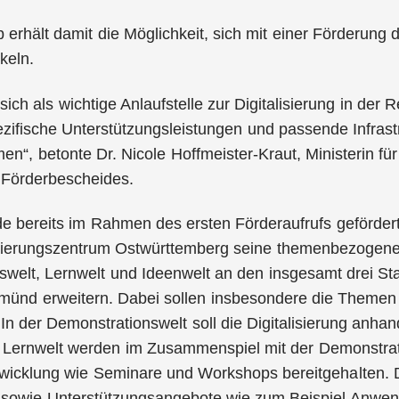
 erhält damit die Möglichkeit, sich mit einer Förderung 
keln.
sich als wichtige Anlaufstelle zur Digitalisierung in der R
zifische Unterstützungsleistungen und passende Infrastr
n“, betonte Dr. Nicole Hoffmeister-Kraut, Ministerin für
Förderbescheides.
e bereits im Rahmen des ersten Förderaufrufs gefördert
alisierungszentrum Ostwürttemberg seine themenbezogen
swelt, Lernwelt und Ideenwelt an den insgesamt drei S
nd erweitern. Dabei sollen insbesondere die Themen Na
In der Demonstrationswelt soll die Digitalisierung anh
r Lernwelt werden im Zusammenspiel mit der Demonstra
icklung wie Seminare und Workshops bereitgehalten. Di
n sowie Unterstützungsangebote wie zum Beispiel Anwen