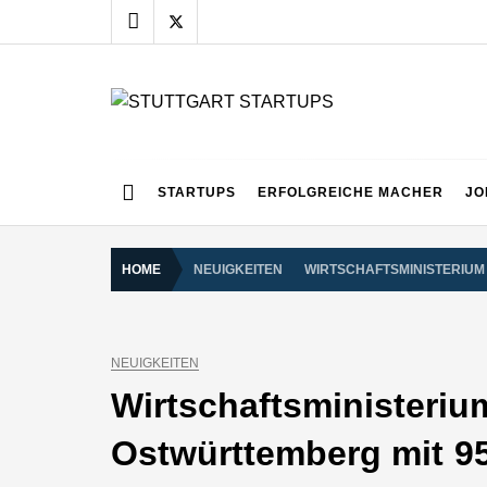
Skip
to
content
STUTTGART START
Alles rund um die Startupszene bei uns in Stuttgart
STARTUPS
ERFOLGREICHE MACHER
JO
HOME
NEUIGKEITEN
WIRTSCHAFTSMINISTERIUM 
NEUIGKEITEN
Wirtschaftsministerium
Ostwürttemberg mit 9