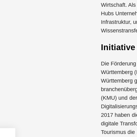
Wirtschaft. Al
Hubs Unternehm
Infrastruktur,
Wissenstransfe
Initiativ
Die Förderung 
Württemberg (I
Württemberg ge
branchenüberg
(KMU) und dere
Digitalisierun
2017 haben die
digitale Trans
Tourismus die 