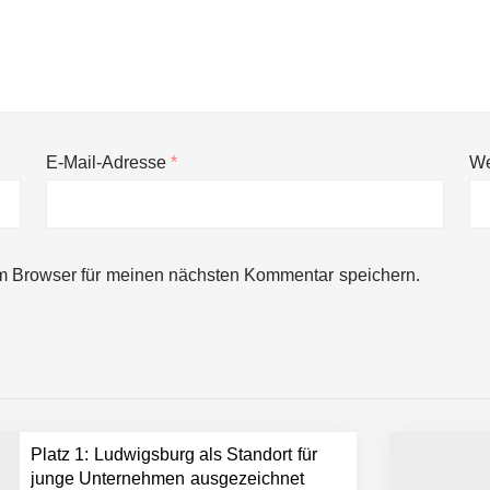
E-Mail-Adresse
*
We
ng von bis zu 1,4 Milliarden US-Dollar bekannt, um den Aufbau der we
m Browser für meinen nächsten Kommentar speichern.
ces starten strategische Partnerschaft, um Physical AI breit auszur
emiere: Humanoider Roboter bringt Hightech ins Stadion
Platz 1: Ludwigsburg als Standort für
 statt Wochen: FiniteNow ermöglicht sofortige Angebotskalkulation für
junge Unternehmen ausgezeichnet