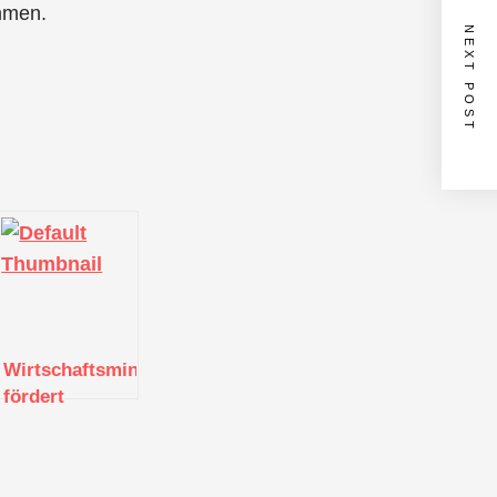
mmen.
NEXT POST
terium
Wirtschaftsministerium
fördert
Intensivberatungen
für den
Einzelhandel