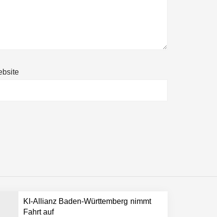
bsite
ltweit führenden Physical-AI-Plattform zu
ollen
KI-Allianz Baden-Württemberg nimmt
 schnellere Entwicklungsprozesse
Fahrt auf