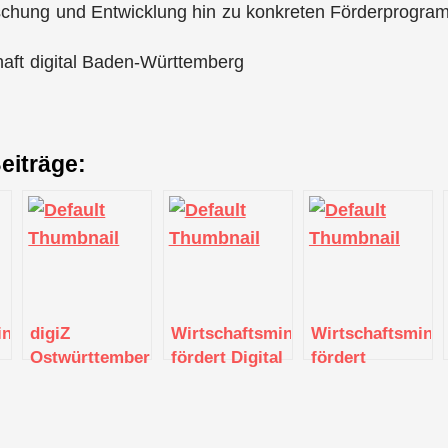
schung und Entwicklung hin zu konkreten Förderprogra
haft digital Baden-Württemberg
eiträge:
inisterium
digiZ
Wirtschaftsministerium
Wirtschaftsminis
Ostwürttemberg
fördert Digital
fördert
ngszentrum
bietet 1:1
Hub Region
regionale KI-
Workshops
Bruchsal
Labs mit 3,1
zum Thema
Walldorf mit
Millionen Euro