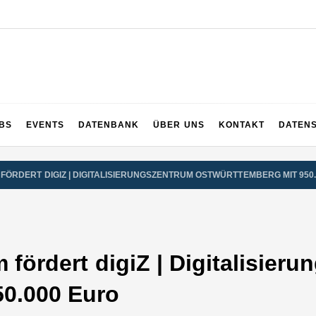
UPS
 und ganz Baden-Württemberg
BS
EVENTS
DATENBANK
ÜBER UNS
KONTAKT
DATEN
FÖRDERT DIGIZ | DIGITALISIERUNGSZENTRUM OSTWÜRTTEMBERG MIT 950
 fördert digiZ | Digitalisier
50.000 Euro