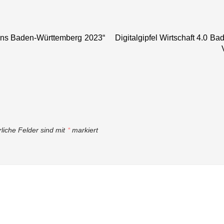
Künstliche
rund 950.000
Intelligenz
Euro
ions Baden-Württemberg 2023“
Digitalgipfel Wirtschaft 4.0 
rliche Felder sind mit
*
markiert