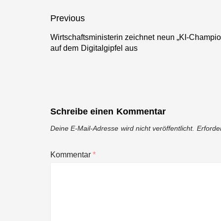
Biberach
Beitragsnavigation
Previous
Wirtschaftsministerin zeichnet neun „KI-Champ
Previous
auf dem Digitalgipfel aus
post:
Schreibe einen Kommentar
Deine E-Mail-Adresse wird nicht veröffentlicht.
Erforde
Kommentar
*