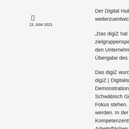
Der Digital Hub
weiterzuentwic
23. JUNI 2023
„Das digiZ hat 
zielgruppenspe
den Unternehme
Übergabe des 
Das digiZ wurd
digiZ | Digit
Demonstration
Schwäbisch Gmü
Fokus stehen. 
werden. In de
Kompetenzentw
Arbeitsfläche