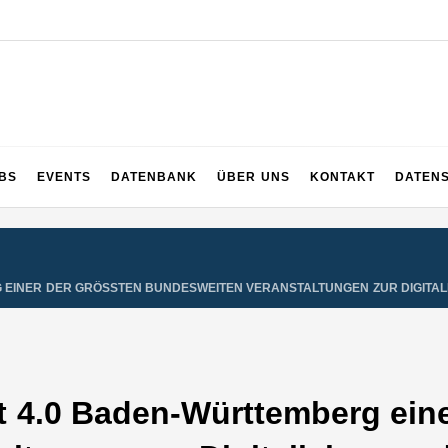
UPS
 und ganz Baden-Württemberg
BS
EVENTS
DATENBANK
ÜBER UNS
KONTAKT
DATEN
G EINER DER GRÖSSTEN BUNDESWEITEN VERANSTALTUNGEN ZUR DIGITAL
ft 4.0 Baden-Württemberg ein