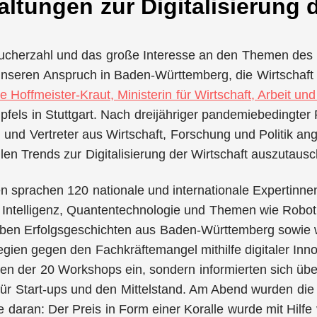
ltungen zur Digitalisierung d
ucherzahl und das große Interesse an den Themen des 
unseren Anspruch in Baden-Württemberg, die Wirtschaft
le Hoffmeister-Kraut, Ministerin für Wirtschaft, Arbeit un
lgipfels in Stuttgart. Nach dreijähriger pandemiebedingt
n und Vertreter aus Wirtschaft, Forschung und Politik a
llen Trends zur Digitalisierung der Wirtschaft auszutaus
n sprachen 120 nationale und internationale Expertinn
 Intelligenz, Quantentechnologie und Themen wie Robot
en Erfolgsgeschichten aus Baden-Württemberg sowie we
gien gegen den Fachkräftemangel mithilfe digitaler Inn
inen der 20 Workshops ein, sondern informierten sich übe
für Start-ups und den Mittelstand. Am Abend wurden di
daran: Der Preis in Form einer Koralle wurde mit Hilfe 