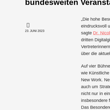
bundesweiten Veransta
„Die hohe Bes
eindrucksvoll 
23. JUNI 2023
sagte
Dr. Nico
dritten Digita
Vertreterinner
über die aktue
Auf vier Bühne
wie Künstliche
New Work. Neb
auch um Strate
nicht nur in e
insbesondere 
Das Besondere 