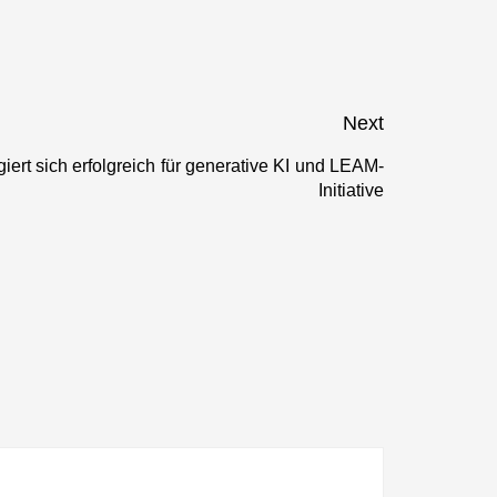
von Startups
in Baden-
Württemberg
erfolgreich
Next
iert sich erfolgreich für generative KI und LEAM-
Next
Initiative
post: