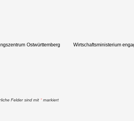
„KI-
die Initiative
ier
Champions
Wirtschaft 4.0
Baden-
Württemberg
2023“ auf dem
Digitalgipfel
ierungszentrum Ostwürttemberg
aus
Wirtschaftsministerium engag
rliche Felder sind mit
*
markiert