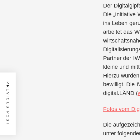
Der Digitalgip
Die „Initiative
ins Leben geru
arbeitet das W
wirtschaftsna
Digitalisierun
Partner der IW
kleine und mi
Hierzu wurden
bewilligt. Die
PREVIOUS POST
digital.LÄND (
Fotos vom Digi
Die aufgezeic
unter folgende