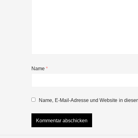
Name
*
NEURA Robotics gibt Rekordfinanzieru
beschleunigen
Name, E-Mail-Adresse und Website in diese
NEURA Robotics und Amazon Web Servi
NEURA Robotics feiert Bundesliga-Pr