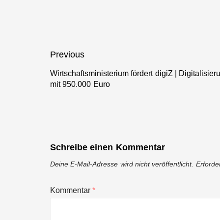
veröffentlicht
Perspektivpap
für
nachhaltige
digitale
Beitragsnavigation
Previous
Innovationen
Wirtschaftsministerium fördert digiZ | Digitalis
in Baden-
Previous
mit 950.000 Euro
Württemberg
post:
Schreibe einen Kommentar
Deine E-Mail-Adresse wird nicht veröffentlicht.
Erforde
Kommentar
*