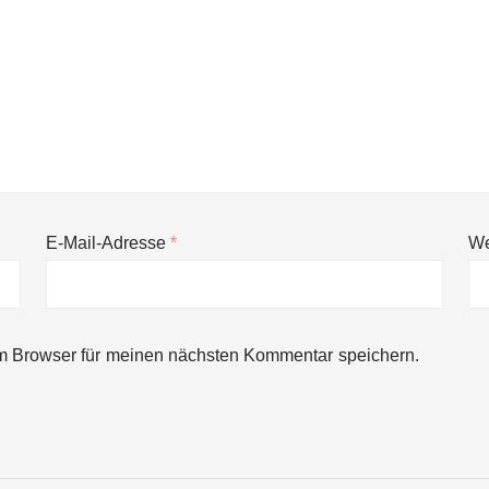
E-Mail-Adresse
*
We
ng von bis zu 1,4 Milliarden US-Dollar bekannt, um den Aufbau der we
m Browser für meinen nächsten Kommentar speichern.
ces starten strategische Partnerschaft, um Physical AI breit auszur
emiere: Humanoider Roboter bringt Hightech ins Stadion