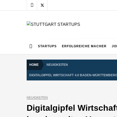
Skip
to
content
STUTTGART START
Alles rund um die Startupszene bei uns in Stuttgart
STARTUPS
ERFOLGREICHE MACHER
JO
HOME
NEUIGKEITEN
DIGITALGIPFEL WIRTSCHAFT 4.0 BADEN-WÜRTTEMBER
NEUIGKEITEN
Digitalgipfel Wirtscha