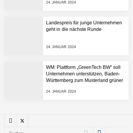
FiniteNow ermöglicht
24. JANUAR 2024
sofortige
Angebotskalkulation für
schnellere
Landespreis für junge Unternehmen
Entwicklungsprozesse
Pyck im Employer Portrait
geht in die nächste Runde
24. JANUAR 2024
Matthias Nagel von Pyck
WM: Plattform „GreenTech BW“ soll
Unternehmen unterstützen, Baden-
Maximilian Mack von Pyck
Württemberg zum Musterland grüner
Technologien zu machen
24. JANUAR 2024
Daniel Jarr von Pyck
Mit Pyck zur nächsten
Generation von Warehouse
Suchen