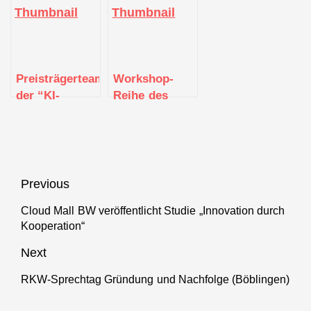
Perspektivpapier
Spitzengespräch
Mittelstand-
für
zwischen
Digital: Was
nachhaltige
Politik,
kleine und
digitale
Wissenschaft
große Betriebe
Innovationen
und Wirtschaft
voneinander
Preisträgerteams
Workshop-
in Baden-
lernen können
der “KI-
Reihe des
Württemberg
Champions
ZD.BB zu
BW 2021”
digitalen
stellen sich
Geschäftsmodell-
vor
Innovationen
im Handwerk
Beitragsnavigation
Previous
Cloud Mall BW veröffentlicht Studie „Innovation durch
Previous
Kooperation“
post:
Next
RKW-Sprechtag Gründung und Nachfolge (Böblingen)
Next
post: