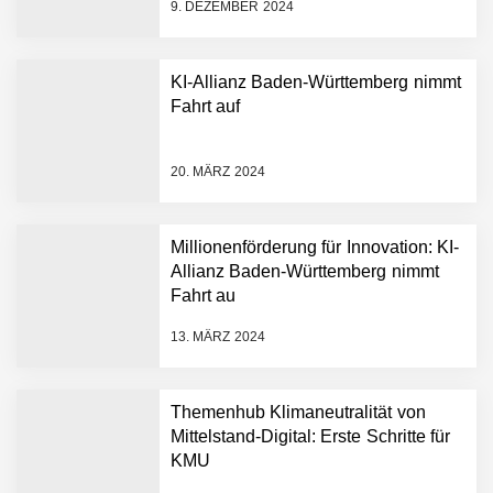
9. DEZEMBER 2024
KI-Allianz Baden-Württemberg nimmt
Fahrt auf
NEURA Robotics gibt
Rekordfinanzierung von
bis zu 1,4 Milliarden US-
20. MÄRZ 2024
Dollar bekannt, um den
Aufbau der weltweit
führenden Physical-AI-
Plattform zu beschleunigen
Millionenförderung für Innovation: KI-
NEURA Robotics und
Allianz Baden-Württemberg nimmt
Amazon Web Services
Fahrt au
starten strategische
Partnerschaft, um Physical
13. MÄRZ 2024
AI breit auszurollen
NEURA Robotics feiert
Bundesliga-Premiere:
Humanoider Roboter bringt
Themenhub Klimaneutralität von
Hightech ins Stadion
Mittelstand-Digital: Erste Schritte für
Simulationsdienstleistung in
KMU
Minuten statt Wochen: