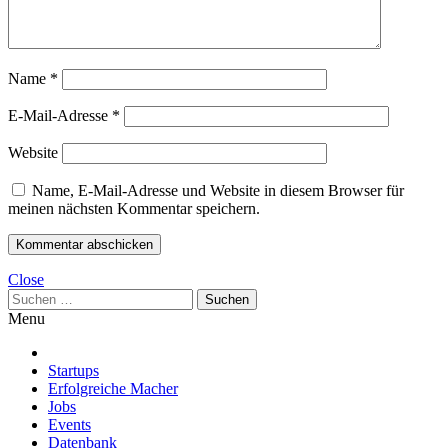
Name
*
E-Mail-Adresse
*
Website
Name, E-Mail-Adresse und Website in diesem Browser für
meinen nächsten Kommentar speichern.
Close
Suchen
nach:
Menu
Startups
Erfolgreiche Macher
Jobs
Events
Datenbank