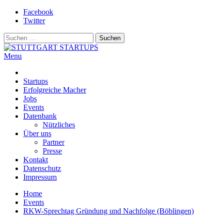
Skip
Facebook
to
Twitter
content
Suchen
nach:
Menu
STUTTGART STARTUPS
Alles rund um die Startupszene bei uns in Stuttgart und ganz Baden-
Württemberg
Startups
Erfolgreiche Macher
Jobs
Events
Datenbank
Nützliches
Über uns
Partner
Presse
Kontakt
Datenschutz
Impressum
Home
Events
RKW-Sprechtag Gründung und Nachfolge (Böblingen)