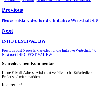
Beitragsnavigation
Previous
Previous
Neues Erklärvideo für die Initiative Wirtschaft 4.0
post:
Next
Next
INИO FESTIVAL BW
post:
Previous post
Neues Erklärvideo für die Initiative Wirtschaft 4.0
Next post
INИO FESTIVAL BW
Schreibe einen Kommentar
Deine E-Mail-Adresse wird nicht veröffentlicht.
Erforderliche
Felder sind mit
*
markiert
Kommentar
*