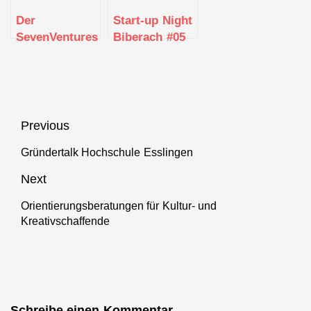
Der
Start-up Night
SevenVentures
Biberach #05
Pitch Day 2019
steht vor der
Tür
Beitragsnavigation
Previous
Gründertalk Hochschule Esslingen
Previous
post:
Next
Orientierungsberatungen für Kultur- und
Next
Kreativschaffende
post:
Schreibe einen Kommentar