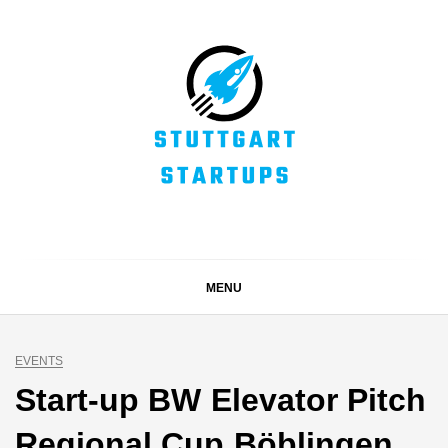
Skip
to
content
STUTTGART
Alles rund um die Startupszene bei uns in Stuttgart und
ganz Baden-Württemberg
STARTUPS
MENU
EVENTS
Start-up BW Elevator Pitch
Regional Cup Böblingen