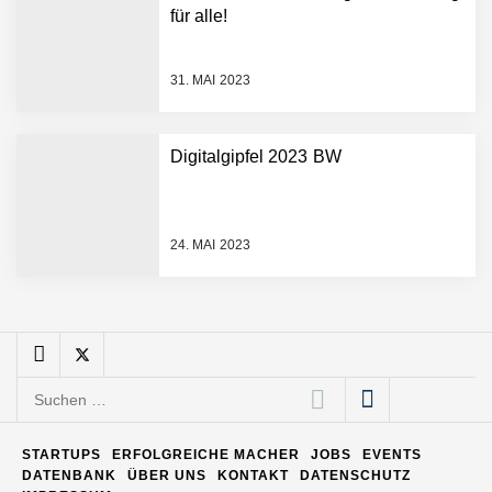
Pyck im Employer Portrait
für alle!
31. MAI 2023
Matthias Nagel von Pyck
Digitalgipfel 2023 BW
Maximilian Mack von Pyck
24. MAI 2023
Daniel Jarr von Pyck
Mit Pyck zur nächsten
Generation von Warehouse
Suchen
Software – flexibel, offen,
nach:
unabhängig
ELOPRINT im Employer
STARTUPS
ERFOLGREICHE MACHER
JOBS
EVENTS
Portrait
DATENBANK
ÜBER UNS
KONTAKT
DATENSCHUTZ