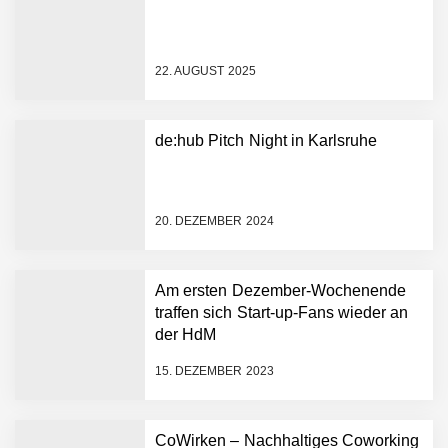
NEURA Robotics gibt
Rekordfinanzierung von
bis zu 1,4 Milliarden US-
22. AUGUST 2025
Dollar bekannt, um den
Aufbau der weltweit
führenden Physical-AI-
Plattform zu beschleunigen
de:hub Pitch Night in Karlsruhe
NEURA Robotics und
Amazon Web Services
starten strategische
Partnerschaft, um Physical
20. DEZEMBER 2024
AI breit auszurollen
NEURA Robotics feiert
Bundesliga-Premiere:
Humanoider Roboter bringt
Am ersten Dezember-Wochenende
Hightech ins Stadion
traffen sich Start-up-Fans wieder an
Simulationsdienstleistung in
der HdM
Minuten statt Wochen:
FiniteNow ermöglicht
15. DEZEMBER 2023
sofortige
Angebotskalkulation für
schnellere
CoWirken – Nachhaltiges Coworking
Entwicklungsprozesse