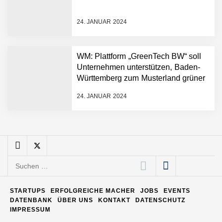
24. JANUAR 2024
Matthias Nagel von Pyck
WM: Plattform „GreenTech BW“ soll
Unternehmen unterstützen, Baden-
Maximilian Mack von Pyck
Württemberg zum Musterland grüner
Technologien zu machen
24. JANUAR 2024
Daniel Jarr von Pyck
Mit Pyck zur nächsten
Generation von Warehouse
Suchen
Software – flexibel, offen,
nach:
unabhängig
ELOPRINT im Employer
STARTUPS
ERFOLGREICHE MACHER
JOBS
EVENTS
Portrait
DATENBANK
ÜBER UNS
KONTAKT
DATENSCHUTZ
IMPRESSUM