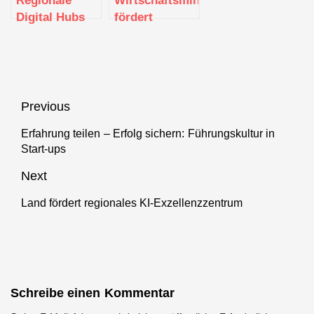
Digital Hubs
fördert
bekanntgegeben
Intensivberatungen
für den
Einzelhandel
mit 2 Millionen
Euro
Beitragsnavigation
Previous
Erfahrung teilen – Erfolg sichern: Führungskultur in
Previous
Start-ups
post:
Next
Land fördert regionales KI-Exzellenzzentrum
Next
post:
Schreibe einen Kommentar