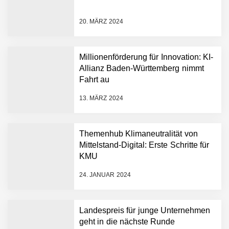
Rekordfinanzierung von
bis zu 1,4 Milliarden US-
20. MÄRZ 2024
Dollar bekannt, um den
Aufbau der weltweit
führenden Physical-AI-
Plattform zu beschleunigen
Millionenförderung für Innovation: KI-
NEURA Robotics und
Allianz Baden-Württemberg nimmt
Amazon Web Services
Fahrt au
starten strategische
Partnerschaft, um Physical
13. MÄRZ 2024
AI breit auszurollen
NEURA Robotics feiert
Bundesliga-Premiere:
Humanoider Roboter bringt
Themenhub Klimaneutralität von
Hightech ins Stadion
Mittelstand-Digital: Erste Schritte für
Simulationsdienstleistung in
KMU
Minuten statt Wochen:
FiniteNow ermöglicht
24. JANUAR 2024
sofortige
Angebotskalkulation für
schnellere
Landespreis für junge Unternehmen
Entwicklungsprozesse
Pyck im Employer Portrait
geht in die nächste Runde