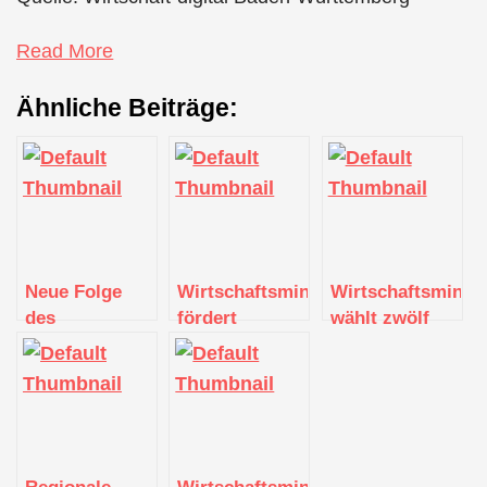
Read More
Ähnliche Beiträge:
Neue Folge
Wirtschaftsministerium
Wirtschaftsminis
des
fördert
wählt zwölf
Digitalmacher-
regionale KI-
regionale
Podcasts vom
Labs mit 3,1
Digital Hubs
Digitalisierungszentrum
Millionen Euro
aus
Ulm I Alb-
Donau I
Biberach
Regionale
Wirtschaftsministerium