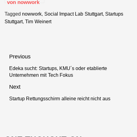
von nowwork
Tagged
nowwork
,
Social Impact Lab Stuttgart
,
Startups
Stuttgart
,
Tim Weinert
Beitragsnavigation
Previous
Edeka sucht: Startups, KMU´s oder etablierte
Previous
Unternehmen mit Tech Fokus
post:
Next
Startup Rettungsschirm alleine reicht nicht aus
Next
post: