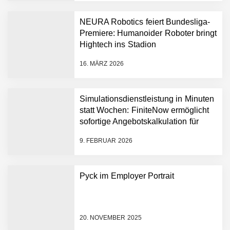
führenden Physical-AI-
Plattform zu beschleunigen
NEURA Robotics feiert Bundesliga-
NEURA Robotics und
Premiere: Humanoider Roboter bringt
Amazon Web Services
Hightech ins Stadion
starten strategische
Partnerschaft, um Physical
16. MÄRZ 2026
AI breit auszurollen
NEURA Robotics feiert
Bundesliga-Premiere:
Humanoider Roboter bringt
Simulationsdienstleistung in Minuten
Hightech ins Stadion
statt Wochen: FiniteNow ermöglicht
Simulationsdienstleistung in
sofortige Angebotskalkulation für
Minuten statt Wochen:
schnellere Entwicklungsprozesse
FiniteNow ermöglicht
9. FEBRUAR 2026
sofortige
Angebotskalkulation für
schnellere
Pyck im Employer Portrait
Entwicklungsprozesse
Pyck im Employer Portrait
20. NOVEMBER 2025
Matthias Nagel von Pyck