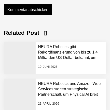
Related Post
NEURA Robotics gibt
Rekordfinanzierung von bis zu 1,4
Milliarden US-Dollar bekannt, um
den Aufbau der weltweit führenden
10. JUNI 2026
Physical-AI-Plattform zu
beschleunigen
NEURA Robotics und Amazon Web
Services starten strategische
NEURA Robotics gibt
Partnerschaft, um Physical AI breit
Rekordfinanzierung von
auszurollen
bis zu 1,4 Milliarden US-
21. APRIL 2026
Dollar bekannt, um den
Aufbau der weltweit