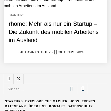
STARTUPS
Matthias Nagel von Pyck
rhome: Mehr als nur ein Startup –
Die Zukunft des mobilen Arbeitens
Maximilian Mack von Pyck
im Ausland
STUTTGART STARTUPS
30. AUGUST 2024
Daniel Jarr von Pyck
Mit Pyck zur nächsten
Generation von Warehouse
Software – flexibel, offen,
Suchen
unabhängig
nach:
ELOPRINT im Employer
Portrait
STARTUPS
ERFOLGREICHE MACHER
JOBS
EVENTS
DATENBANK
ÜBER UNS
KONTAKT
DATENSCHUTZ
IMPRESSUM