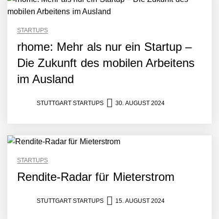
STARTUPS
rhome: Mehr als nur ein Startup –
Die Zukunft des mobilen Arbeitens
im Ausland
STUTTGART STARTUPS
30. AUGUST 2024
NEURA Robotics gibt
Rekordfinanzierung von
STARTUPS
bis zu 1,4 Milliarden US-
Dollar bekannt, um den
Rendite-Radar für Mieterstrom
Aufbau der weltweit
führenden Physical-AI-
Plattform zu beschleunigen
STUTTGART STARTUPS
15. AUGUST 2024
NEURA Robotics und