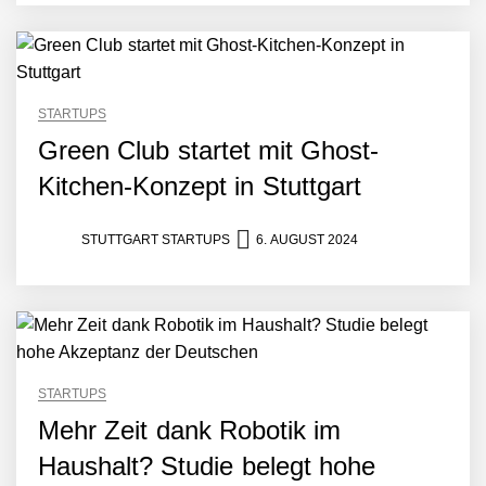
Amazon Web Services
starten strategische
Partnerschaft, um Physical
AI breit auszurollen
NEURA Robotics feiert
Bundesliga-Premiere:
STARTUPS
Humanoider Roboter bringt
Green Club startet mit Ghost-
Hightech ins Stadion
Simulationsdienstleistung in
Kitchen-Konzept in Stuttgart
Minuten statt Wochen:
FiniteNow ermöglicht
sofortige
STUTTGART STARTUPS
6. AUGUST 2024
Angebotskalkulation für
schnellere
Entwicklungsprozesse
Pyck im Employer Portrait
STARTUPS
Matthias Nagel von Pyck
Mehr Zeit dank Robotik im
Haushalt? Studie belegt hohe