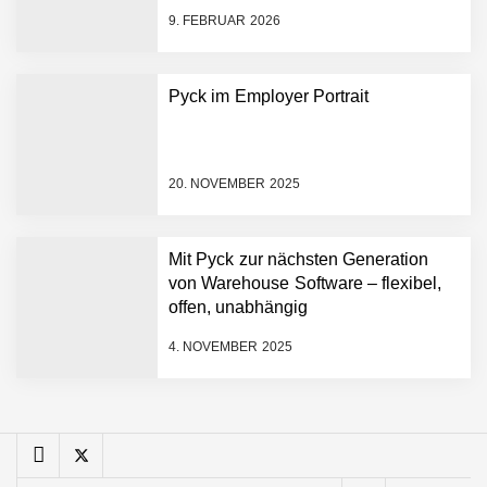
schnellere Entwicklungsprozesse
FiniteNow ermöglicht
9. FEBRUAR 2026
sofortige
Angebotskalkulation für
schnellere
Pyck im Employer Portrait
Entwicklungsprozesse
Pyck im Employer Portrait
20. NOVEMBER 2025
Matthias Nagel von Pyck
Mit Pyck zur nächsten Generation
von Warehouse Software – flexibel,
Maximilian Mack von Pyck
offen, unabhängig
4. NOVEMBER 2025
Daniel Jarr von Pyck
Mit Pyck zur nächsten