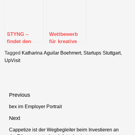
how in der
Hosentasche
STYNG –
Wettbewerb
findet den
für kreative
passenden
Orte gestartet
Tagged
Katharina Aguilar Boehmert
,
Startups Stuttgart
,
Tätowierer in
UpVisit
Deiner Nähe
Beitragsnavigation
Previous
bex im Employer Portrait
Previous
post:
Next
Cappetize ist der Wegbegleiter beim Investieren an
Next