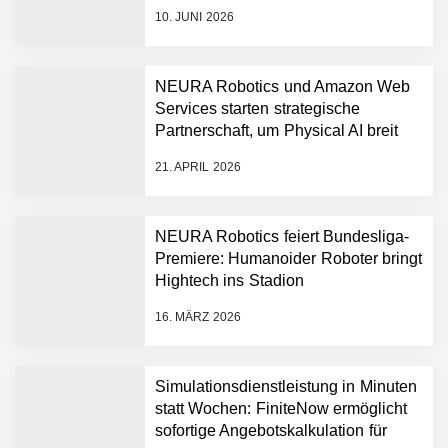
den Aufbau der weltweit führenden
10. JUNI 2026
Physical-AI-Plattform zu
beschleunigen
NEURA Robotics und Amazon Web
Services starten strategische
NEURA Robotics gibt
Partnerschaft, um Physical AI breit
Rekordfinanzierung von
auszurollen
bis zu 1,4 Milliarden US-
21. APRIL 2026
Dollar bekannt, um den
Aufbau der weltweit
führenden Physical-AI-
Plattform zu beschleunigen
NEURA Robotics feiert Bundesliga-
NEURA Robotics und
Premiere: Humanoider Roboter bringt
Amazon Web Services
Hightech ins Stadion
starten strategische
Partnerschaft, um Physical
16. MÄRZ 2026
AI breit auszurollen
NEURA Robotics feiert
Bundesliga-Premiere:
Humanoider Roboter bringt
Simulationsdienstleistung in Minuten
Hightech ins Stadion
statt Wochen: FiniteNow ermöglicht
Simulationsdienstleistung in
sofortige Angebotskalkulation für
Minuten statt Wochen: