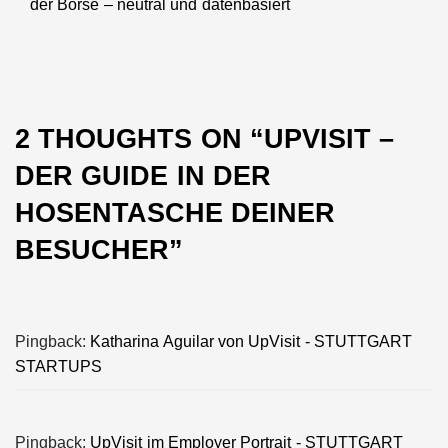
der Börse – neutral und datenbasiert
post:
2 THOUGHTS ON “
UPVISIT –
DER GUIDE IN DER
HOSENTASCHE DEINER
BESUCHER
”
Pingback:
Katharina Aguilar von UpVisit - STUTTGART
STARTUPS
Pingback:
UpVisit im Employer Portrait - STUTTGART