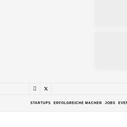
Matthias Nagel von Pyck
Maximilian Mack von Pyck
Daniel Jarr von Pyck
Mit Pyck zur nächsten Generation vo
ELOPRINT im Employer Portrait
STARTUPS
ERFOLGREICHE MACHER
JOBS
EVE
Georg Pröpper von ELOPRINT