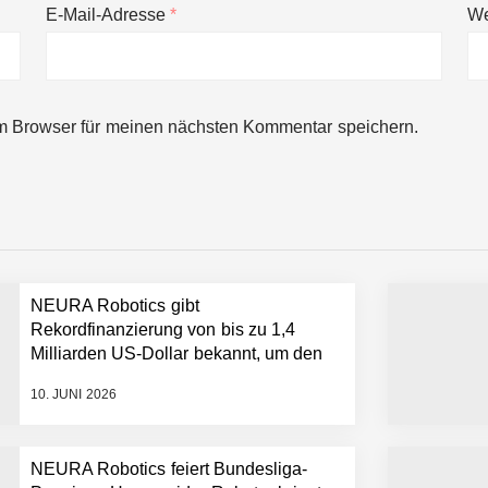
E-Mail-Adresse
*
We
ng von bis zu 1,4 Milliarden US-Dollar bekannt, um den Aufbau der we
m Browser für meinen nächsten Kommentar speichern.
ces starten strategische Partnerschaft, um Physical AI breit auszur
emiere: Humanoider Roboter bringt Hightech ins Stadion
NEURA Robotics gibt
 statt Wochen: FiniteNow ermöglicht sofortige Angebotskalkulation für
Rekordfinanzierung von bis zu 1,4
Milliarden US-Dollar bekannt, um den
Aufbau der weltweit führenden Physical-
10. JUNI 2026
AI-Plattform zu beschleunigen
NEURA Robotics feiert Bundesliga-