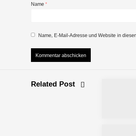
Name
*
NEURA Robotics gibt Rekordfinanzieru
beschleunigen
Name, E-Mail-Adresse und Website in diese
NEURA Robotics und Amazon Web Servi
NEURA Robotics feiert Bundesliga-Pr
Related Post
Simulationsdienstleistung in Minuten
Pyck im Employer Portrait