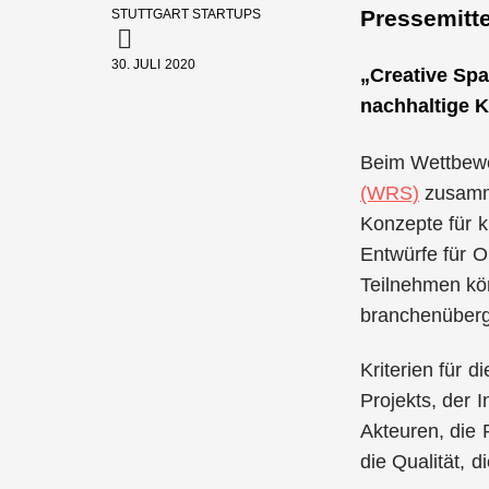
Pressemitte
STUTTGART STARTUPS
30. JULI 2020
„Creative Spa
nachhaltige K
Beim Wettbewer
(WRS)
zusamm
Konzepte für k
Entwürfe für O
Teilnehmen kön
branchenübergr
Kriterien für 
Projekts, der 
Akteuren, die 
die Qualität, d