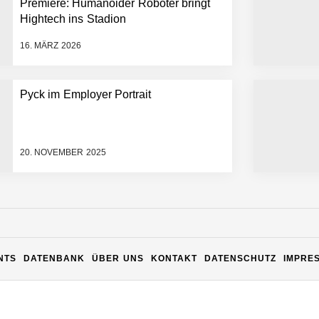
Premiere: Humanoider Roboter bringt
Hightech ins Stadion
16. MÄRZ 2026
Pyck im Employer Portrait
20. NOVEMBER 2025
n Warehouse Software – flexibel, offen, unabhängig
NTS
DATENBANK
ÜBER UNS
KONTAKT
DATENSCHUTZ
IMPRE