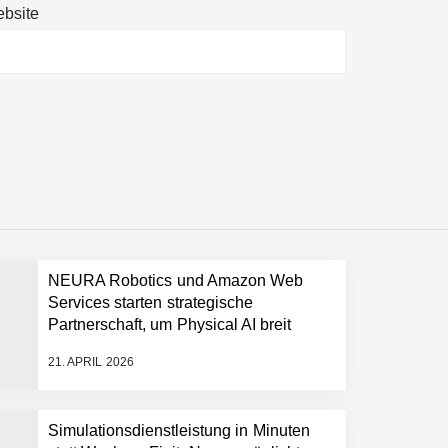
bsite
ltweit führenden Physical-AI-Plattform zu
ollen
NEURA Robotics und Amazon Web
 schnellere Entwicklungsprozesse
Services starten strategische
Partnerschaft, um Physical AI breit
auszurollen
21. APRIL 2026
Simulationsdienstleistung in Minuten