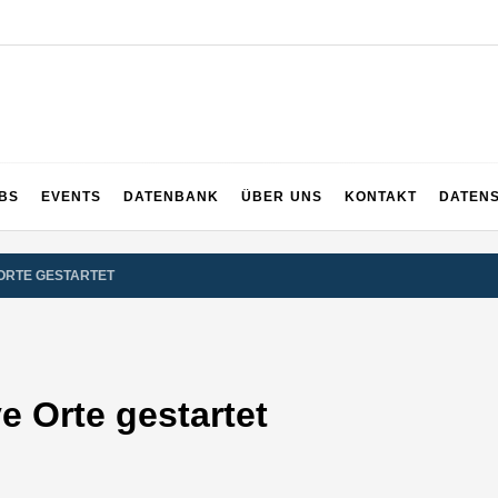
UPS
 und ganz Baden-Württemberg
BS
EVENTS
DATENBANK
ÜBER UNS
KONTAKT
DATEN
ORTE GESTARTET
e Orte gestartet