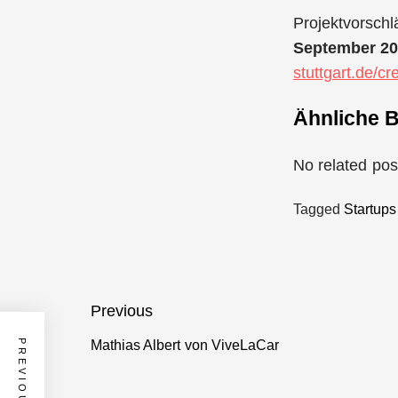
Projektvorschl
September 2
stuttgart.de/c
Ähnliche B
No related pos
Tagged
Startups
Beitragsnavigation
Previous
Mathias Albert von ViveLaCar
Previous
post: