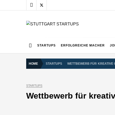
Skip
to
content
STUTTGART START
Alles rund um die Startupszene bei uns in Stuttgart
STARTUPS
ERFOLGREICHE MACHER
JO
HOME
STARTUPS
WETTBEWERB FÜR KREATIVE 
STARTUPS
Wettbewerb für kreativ