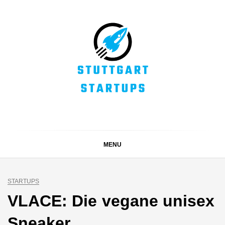
Skip
to
content
STUTTGART
Alles rund um die Startupszene bei uns in Stuttgart und
ganz Baden-Württemberg
STARTUPS
MENU
STARTUPS
VLACE: Die vegane unisex
Sneaker