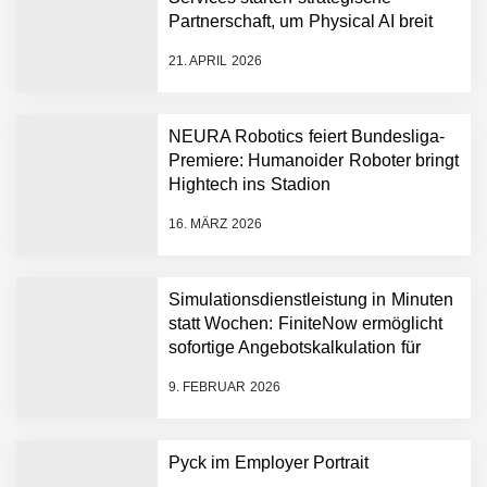
NEURA Robotics gibt
Partnerschaft, um Physical AI breit
Rekordfinanzierung von
auszurollen
bis zu 1,4 Milliarden US-
21. APRIL 2026
Dollar bekannt, um den
Aufbau der weltweit
führenden Physical-AI-
Plattform zu beschleunigen
NEURA Robotics feiert Bundesliga-
NEURA Robotics und
Premiere: Humanoider Roboter bringt
Amazon Web Services
Hightech ins Stadion
starten strategische
Partnerschaft, um Physical
16. MÄRZ 2026
AI breit auszurollen
NEURA Robotics feiert
Bundesliga-Premiere:
Humanoider Roboter bringt
Simulationsdienstleistung in Minuten
Hightech ins Stadion
statt Wochen: FiniteNow ermöglicht
Simulationsdienstleistung in
sofortige Angebotskalkulation für
Minuten statt Wochen:
schnellere Entwicklungsprozesse
FiniteNow ermöglicht
9. FEBRUAR 2026
sofortige
Angebotskalkulation für
schnellere
Pyck im Employer Portrait
Entwicklungsprozesse
Pyck im Employer Portrait