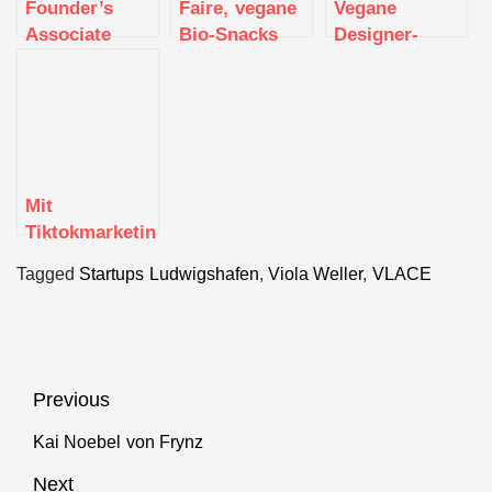
Founder’s
Faire, vegane
Vegane
Associate
Bio-Snacks
Designer-
(m/w/d) mind.
aus eigener
Taschen
6 monatiges
Manufaktur –
kommen von
Praktikum bei
fairfood aus
Melina Bucher
VLACE
Freiburg
Mit
Tiktokmarketing
zum Erfolg –
Tagged
Startups Ludwigshafen
,
Viola Weller
,
VLACE
Nyfter bringt
die
Gamingbranche
auf ein neues
Level
Beitragsnavigation
Previous
Kai Noebel von Frynz
Previous
post:
Next