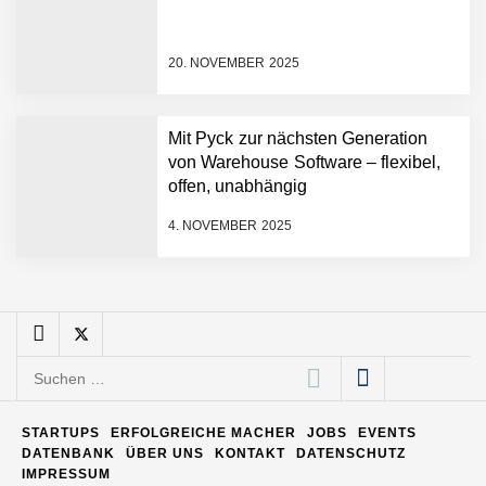
20. NOVEMBER 2025
Matthias Nagel von Pyck
Mit Pyck zur nächsten Generation
von Warehouse Software – flexibel,
Maximilian Mack von Pyck
offen, unabhängig
4. NOVEMBER 2025
Daniel Jarr von Pyck
Mit Pyck zur nächsten
Generation von Warehouse
Suchen
Software – flexibel, offen,
nach:
unabhängig
ELOPRINT im Employer
STARTUPS
ERFOLGREICHE MACHER
JOBS
EVENTS
Portrait
DATENBANK
ÜBER UNS
KONTAKT
DATENSCHUTZ
IMPRESSUM