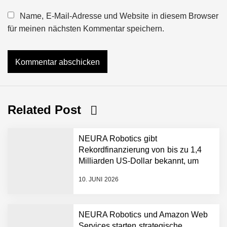
Name, E-Mail-Adresse und Website in diesem Browser
für meinen nächsten Kommentar speichern.
Related Post
NEURA Robotics gibt
Rekordfinanzierung von bis zu 1,4
Milliarden US-Dollar bekannt, um
den Aufbau der weltweit führenden
10. JUNI 2026
Physical-AI-Plattform zu
beschleunigen
NEURA Robotics und Amazon Web
Services starten strategische