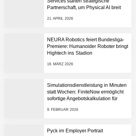
Services starten strategische
NEURA Robotics gibt
Partnerschaft, um Physical AI breit
Rekordfinanzierung von
auszurollen
bis zu 1,4 Milliarden US-
21. APRIL 2026
Dollar bekannt, um den
Aufbau der weltweit
führenden Physical-AI-
Plattform zu beschleunigen
NEURA Robotics feiert Bundesliga-
NEURA Robotics und
Premiere: Humanoider Roboter bringt
Amazon Web Services
Hightech ins Stadion
starten strategische
Partnerschaft, um Physical
16. MÄRZ 2026
AI breit auszurollen
NEURA Robotics feiert
Bundesliga-Premiere:
Humanoider Roboter bringt
Simulationsdienstleistung in Minuten
Hightech ins Stadion
statt Wochen: FiniteNow ermöglicht
Simulationsdienstleistung in
sofortige Angebotskalkulation für
Minuten statt Wochen:
schnellere Entwicklungsprozesse
FiniteNow ermöglicht
9. FEBRUAR 2026
sofortige
Angebotskalkulation für
schnellere
Pyck im Employer Portrait
Entwicklungsprozesse