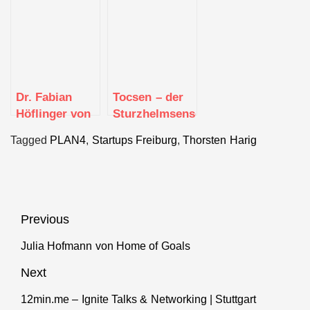
Portrait
Software
Dr. Fabian
Tocsen – der
Höflinger von
Sturzhelmsensor
Telocate aus
der Dir Hilfe
Tagged
PLAN4
,
Startups Freiburg
,
Thorsten Harig
Freiburg im
ruft, wenn Du
Interview
es nicht mehr
kannst
Beitragsnavigation
Previous
Julia Hofmann von Home of Goals
Previous
post:
Next
12min.me – Ignite Talks & Networking | Stuttgart
Next