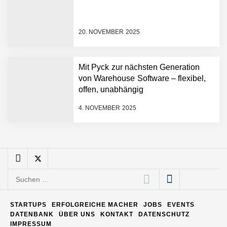
Pyck im Employer Portrait
20. NOVEMBER 2025
Matthias Nagel von Pyck
Mit Pyck zur nächsten Generation
von Warehouse Software – flexibel,
Maximilian Mack von Pyck
offen, unabhängig
4. NOVEMBER 2025
Daniel Jarr von Pyck
Mit Pyck zur nächsten
Generation von Warehouse
Suchen
Software – flexibel, offen,
nach:
unabhängig
ELOPRINT im Employer
STARTUPS
ERFOLGREICHE MACHER
JOBS
EVENTS
Portrait
DATENBANK
ÜBER UNS
KONTAKT
DATENSCHUTZ
IMPRESSUM