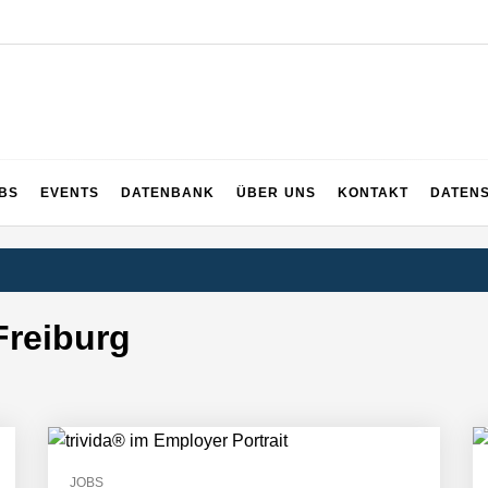
UPS
 und ganz Baden-Württemberg
BS
EVENTS
DATENBANK
ÜBER UNS
KONTAKT
DATEN
Freiburg
JOBS