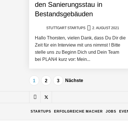
den Sanierungsstau in
Matthias Nagel von Pyck
Bestandsgebäuden
Maximilian Mack von Pyck
STUTTGART STARTUPS
2. AUGUST 2021
Hallo Thorsten, vielen Dank, dass Du Dir die
Zeit für ein Interview mit uns nimmst ! Bitte
Daniel Jarr von Pyck
stelle uns zu Beginn Dich und Dein Team
bei PLAN4 kurz vor: Mein...
Mit Pyck zur nächsten Generation vo
Seitennummerierung
Nächste
1
2
3
der
ELOPRINT im Employer Portrait
Beiträge
STARTUPS
ERFOLGREICHE MACHER
JOBS
EVE
Georg Pröpper von ELOPRINT