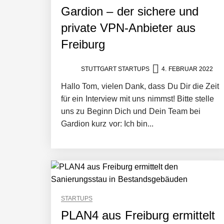
Gardion – der sichere und
private VPN-Anbieter aus
NEURA Robotics gibt Rekordfinanzieru
beschleunigen
Freiburg
NEURA Robotics und Amazon Web Servi
STUTTGART STARTUPS
4. FEBRUAR 2022
Hallo Tom, vielen Dank, dass Du Dir die Zeit
für ein Interview mit uns nimmst! Bitte stelle
NEURA Robotics feiert Bundesliga-Pr
uns zu Beginn Dich und Dein Team bei
Gardion kurz vor: Ich bin...
Simulationsdienstleistung in Minuten
Pyck im Employer Portrait
STARTUPS
PLAN4 aus Freiburg ermittelt