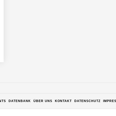
n Warehouse Software – flexibel, offen, unabhängig
NTS
DATENBANK
ÜBER UNS
KONTAKT
DATENSCHUTZ
IMPRE