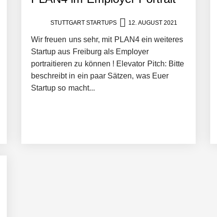
STUTTGART STARTUPS
12. AUGUST 2021
ng von bis zu 1,4 Milliarden US-Dollar bekannt, um den Aufbau der we
Wir freuen uns sehr, mit PLAN4 ein weiteres
Startup aus Freiburg als Employer
portraitieren zu können ! Elevator Pitch: Bitte
ces starten strategische Partnerschaft, um Physical AI breit auszur
beschreibt in ein paar Sätzen, was Euer
Startup so macht...
emiere: Humanoider Roboter bringt Hightech ins Stadion
 statt Wochen: FiniteNow ermöglicht sofortige Angebotskalkulation für