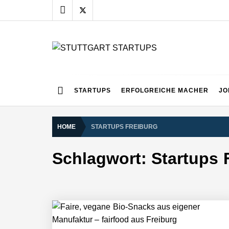
Skip
to
content
STUTTGART START
Alles rund um die Startupszene bei uns in Stuttgart
STARTUPS
ERFOLGREICHE MACHER
JO
HOME
STARTUPS FREIBURG
Schlagwort:
Startups 