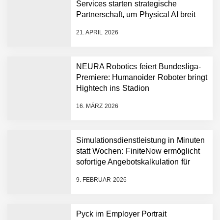
Services starten strategische
NEURA Robotics gibt
Partnerschaft, um Physical AI breit
Rekordfinanzierung von
auszurollen
bis zu 1,4 Milliarden US-
21. APRIL 2026
Dollar bekannt, um den
Aufbau der weltweit
führenden Physical-AI-
Plattform zu beschleunigen
NEURA Robotics feiert Bundesliga-
NEURA Robotics und
Premiere: Humanoider Roboter bringt
Amazon Web Services
Hightech ins Stadion
starten strategische
Partnerschaft, um Physical
16. MÄRZ 2026
AI breit auszurollen
NEURA Robotics feiert
Bundesliga-Premiere:
Humanoider Roboter bringt
Simulationsdienstleistung in Minuten
Hightech ins Stadion
statt Wochen: FiniteNow ermöglicht
Simulationsdienstleistung in
sofortige Angebotskalkulation für
Minuten statt Wochen:
schnellere Entwicklungsprozesse
FiniteNow ermöglicht
9. FEBRUAR 2026
sofortige
Angebotskalkulation für
schnellere
Pyck im Employer Portrait
Entwicklungsprozesse