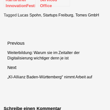
InnovationFestival:
Office
Zentrum
Anbieter
Tagged
Lucas Spohn
,
Startups Freiburg
,
Tomes GmbH
digitaler
SleevesUp!
Innovation
eröffnet neuen
Standort in
Stuttgart
Beitragsnavigation
Previous
Weiterbildung: Warum sie im Zeitalter der
Previous
Digitalisierung wichtiger denn je ist
post:
Next
„KI-Allianz Baden-Württemberg“ nimmt Arbeit auf
Next
post:
Schreibe einen Kommentar