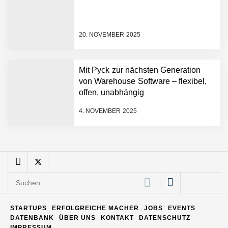
Pyck im Employer Portrait
20. NOVEMBER 2025
Matthias Nagel von Pyck
Mit Pyck zur nächsten Generation
von Warehouse Software – flexibel,
Maximilian Mack von Pyck
offen, unabhängig
4. NOVEMBER 2025
Daniel Jarr von Pyck
Mit Pyck zur nächsten
Generation von Warehouse
Suchen
Software – flexibel, offen,
nach:
unabhängig
ELOPRINT im Employer
STARTUPS
ERFOLGREICHE MACHER
JOBS
EVENTS
Portrait
DATENBANK
ÜBER UNS
KONTAKT
DATENSCHUTZ
IMPRESSUM