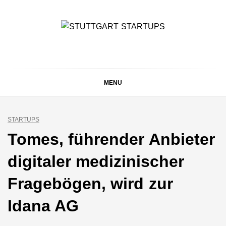
Skip
to
content
STUTTGART
Alles rund um die Startupszene bei uns in Stuttgart und
ganz Baden-Württemberg
STARTUPS
MENU
STARTUPS
Tomes, führender Anbieter
digitaler medizinischer
Fragebögen, wird zur
Idana AG