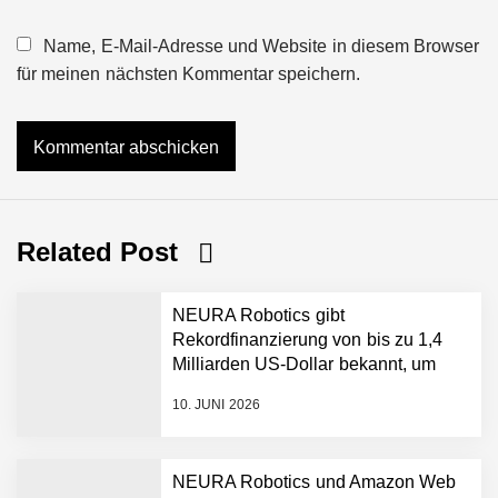
Name, E-Mail-Adresse und Website in diesem Browser
für meinen nächsten Kommentar speichern.
Related Post
NEURA Robotics gibt
Rekordfinanzierung von bis zu 1,4
Milliarden US-Dollar bekannt, um
den Aufbau der weltweit führenden
10. JUNI 2026
Physical-AI-Plattform zu
beschleunigen
NEURA Robotics und Amazon Web