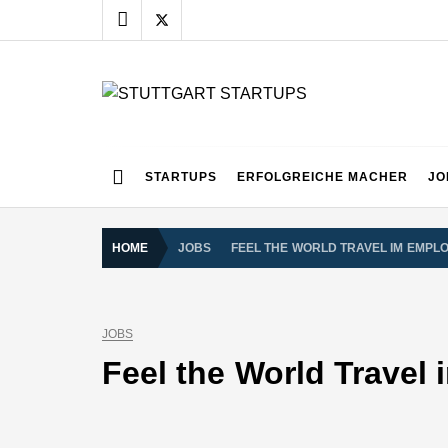
Skip
to
content
STUTTGART START
Alles rund um die Startupszene bei uns in Stuttgart
STARTUPS
ERFOLGREICHE MACHER
JO
HOME
JOBS
FEEL THE WORLD TRAVEL IM EMPL
JOBS
Feel the World Travel 