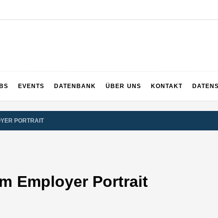
UPS
 und ganz Baden-Württemberg
BS
EVENTS
DATENBANK
ÜBER UNS
KONTAKT
DATEN
OYER PORTRAIT
im Employer Portrait