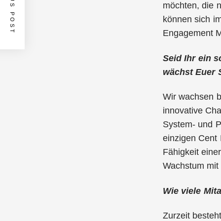
PREVIOUS POST
möchten, die n
können sich im
Engagement Mö
Seid Ihr ein 
wächst Euer S
Wir wachsen be
innovative Cha
System- und P
einzigen Cent
Fähigkeit eine
Wachstum mit 
Wie viele Mita
Zurzeit besteh