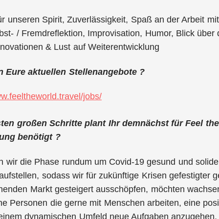
ür unseren Spirit, Zuverlässigkeit, Spaß an der Arbeit m
elbst- / Fremdreflektion, Improvisation, Humor, Blick übe
nnovationen & Lust auf Weiterentwicklung
 Eure aktuellen Stellenangebote ?
w.feeltheworld.travel/jobs/
en großen Schritte plant Ihr demnächst für Feel the
ung benötigt ?
n wir die Phase rundum um Covid-19 gesund und solide
r aufstellen, sodass wir für zukünftige Krisen gefestigte
henden Markt gesteigert ausschöpfen, möchten wachsen
che Personen die gerne mit Menschen arbeiten, eine pos
 einem dynamischen Umfeld neue Aufgaben anzugehen. 