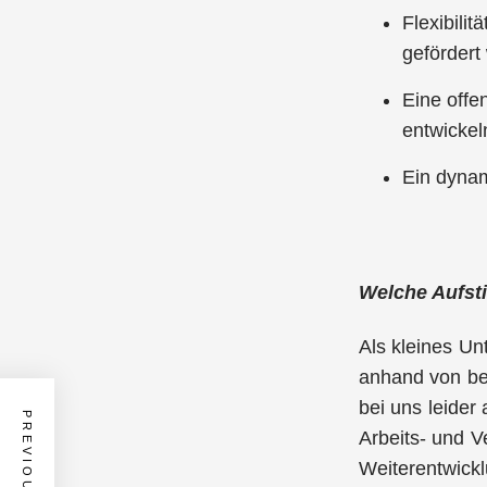
Flexibili
gefördert
Eine offe
entwicke
Ein dynam
Welche Aufst
Als kleines Un
anhand von bes
bei uns leider
Arbeits- und V
Weiterentwick