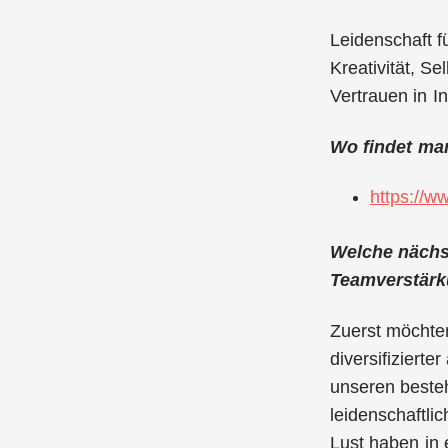
Leidenschaft f
Kreativität, S
Vertrauen in I
Wo findet man
https://ww
Welche nächst
Teamverstärk
Zuerst möchte
diversifizierte
unseren beste
leidenschaftli
Lust haben in