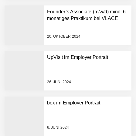
Founder’s Associate (m/w/d) mind. 6
monatiges Praktikum bei VLACE
NEURA Robotics gibt
Rekordfinanzierung von
bis zu 1,4 Milliarden US-
20. OKTOBER 2024
Dollar bekannt, um den
Aufbau der weltweit
führenden Physical-AI-
Plattform zu beschleunigen
UpVisit im Employer Portrait
NEURA Robotics und
Amazon Web Services
starten strategische
Partnerschaft, um Physical
26. JUNI 2024
AI breit auszurollen
NEURA Robotics feiert
Bundesliga-Premiere:
Humanoider Roboter bringt
bex im Employer Portrait
Hightech ins Stadion
Simulationsdienstleistung in
Minuten statt Wochen:
FiniteNow ermöglicht
6. JUNI 2024
sofortige