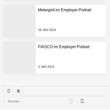
Angebotskalkulation für
schnellere
Metergrid im Employer Portrait
Entwicklungsprozesse
Pyck im Employer Portrait
28. MAI 2024
Matthias Nagel von Pyck
FIASCO im Employer Portrait
Maximilian Mack von Pyck
4. MAI 2024
Daniel Jarr von Pyck
Mit Pyck zur nächsten
Generation von Warehouse
Suchen
Software – flexibel, offen,
nach:
unabhängig