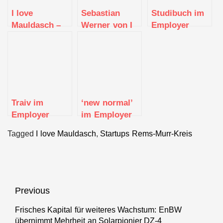
I love
Sebastian
Studibuch im
Mauldasch –
Werner von I
Employer
der
love
Portrait
schwäbische
Mauldasch
Kult-Imbiss
Traiv im
‘new normal’
Employer
im Employer
Portrait
Portrait
Tagged
I love Mauldasch
,
Startups Rems-Murr-Kreis
Beitragsnavigation
Previous
Frisches Kapital für weiteres Wachstum: EnBW
Previous
übernimmt Mehrheit an Solarpionier DZ-4
post: