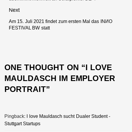
Next
Am 15. Juli 2021 findet zum ersten Mal das INИO
Next
FESTIVAL BW statt
post:
ONE THOUGHT ON “
I LOVE
MAULDASCH IM EMPLOYER
PORTRAIT
”
Pingback:
I love Mauldasch sucht Dualer Student -
Stuttgart Startups