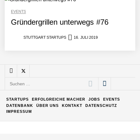
EVENTS
Gründergrillen unterwegs #76
Maximilian Mack von Pyck
STUTTGART STARTUPS
16. JULI 2019
Daniel Jarr von Pyck
Mit Pyck zur nächsten
Generation von Warehouse
Suchen
Software – flexibel, offen,
nach:
unabhängig
ELOPRINT im Employer
STARTUPS
ERFOLGREICHE MACHER
JOBS
EVENTS
Portrait
DATENBANK
ÜBER UNS
KONTAKT
DATENSCHUTZ
IMPRESSUM
Georg Pröpper von
ELOPRINT