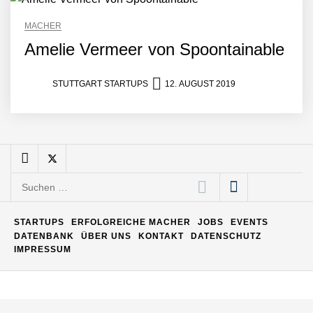
MACHER
Amelie Vermeer von Spoontainable
Maximilian Mack von Pyck
STUTTGART STARTUPS
12. AUGUST 2019
Daniel Jarr von Pyck
Mit Pyck zur nächsten
Generation von Warehouse
Suchen
Software – flexibel, offen,
nach:
unabhängig
ELOPRINT im Employer
STARTUPS
ERFOLGREICHE MACHER
JOBS
EVENTS
Portrait
DATENBANK
ÜBER UNS
KONTAKT
DATENSCHUTZ
IMPRESSUM
Georg Pröpper von
ELOPRINT