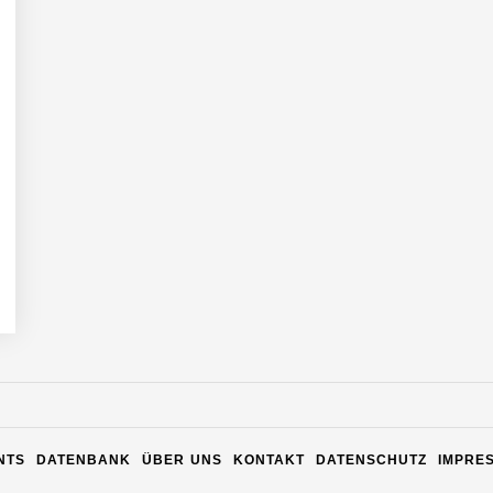
n Warehouse Software – flexibel, offen, unabhängig
NTS
DATENBANK
ÜBER UNS
KONTAKT
DATENSCHUTZ
IMPRE