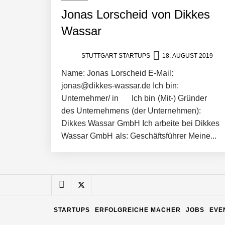
Jonas Lorscheid von Dikkes
Pyck im Employer Portrait
Wassar
STUTTGART STARTUPS
18. AUGUST 2019
Matthias Nagel von Pyck
Name: Jonas Lorscheid E-Mail:
jonas@dikkes-wassar.de Ich bin:
Unternehmer/ in Ich bin (Mit-) Gründer
Maximilian Mack von Pyck
des Unternehmens (der Unternehmen):
Dikkes Wassar GmbH Ich arbeite bei Dikkes
Wassar GmbH als: Geschäftsführer Meine...
Daniel Jarr von Pyck
Mit Pyck zur nächsten Generation vo
STARTUPS
ERFOLGREICHE MACHER
JOBS
EVE
ELOPRINT im Employer Portrait